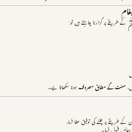
غام
ے طریقے پر گزارنا چاہتے ہیں تو:
ں
ں،
سنت کے مطابق مصروف
ہونا سکھاتا ہے۔
طریقے پر چلنے کی توفیق عطا فرما،
ائیں قبول فرما۔