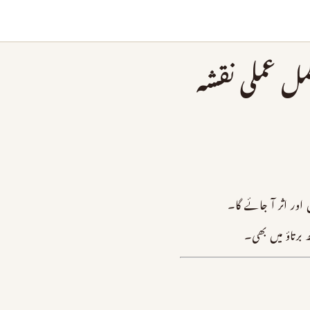
 عملی نقشہ
ور اثر آ جائے گا۔
رتاؤ میں بھی۔