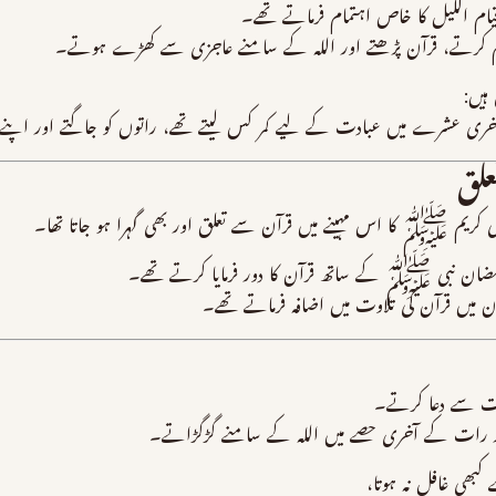
اللیل کا خاص اہتمام فرماتے تھے۔
تے، قرآن پڑھتے اور اللہ کے سامنے عاجزی سے کھڑے ہوتے۔
ہیں:
شرے میں عبادت کے لیے کمر کس لیتے تھے، راتوں کو جاگتے اور اپنے گھ
لق
بی کریم ﷺ کا اس مہینے میں قرآن سے تعلق اور بھی گہرا ہو جاتا تھا۔
رمضان نبی ﷺ کے ساتھ قرآن کا دور فرمایا کرتے تھے۔
یں قرآن کی تلاوت میں اضافہ فرماتے تھے۔
ت سے دعا کرتے۔
 رات کے آخری حصے میں اللہ کے سامنے گڑگڑاتے۔
ھی غافل نہ ہوتا،