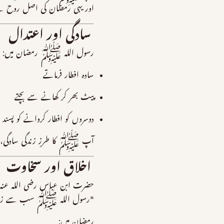
اور یہی رمضان کی اصل روح 
سادگی اور اعتدال
رسول اللہ ﷺ رمضان میں:
سادہ افطار فرماتے
پیٹ بھر کر کھانے سے بچتے
دوسروں کو افطار کروانے کو پسند 
آپ ﷺ کا طرزِ زندگی سادگی، ق
اخلاق اور سخاوت
حضرت ابن عباس رضی اللہ عنہ ف
"رسول اللہ ﷺ سب سے زیادہ سخ
رمضان میں: