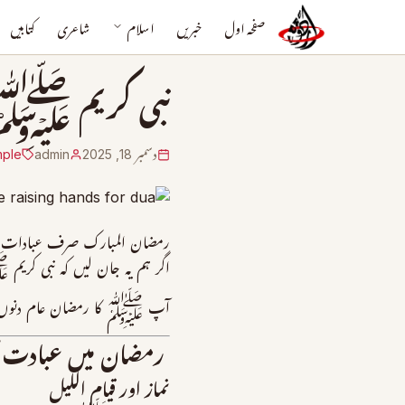
صفحہ اول
خبریں
اسلام
شاعری
کتابیں
نبی کریم ﷺ رم
دسمبر 18, 2025
admin
mple
رمضان المبارک صرف عبادات کا م
اگر ہم یہ جان لیں کہ نبی کریم
آپ ﷺ کا رمضان عام دنوں سے مخ
رمضان میں عبادت ک
نماز اور قیام اللیل