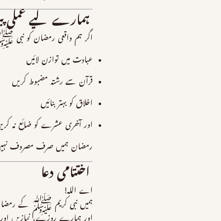
ہمارے لیے عملی پی
اگر ہم واقعی رمضان کو نبی ﷺ ک
عبادت میں توازن لائیں
قرآن سے رشتہ مضبوط کریں
اخلاق کو بہتر بنائیں
اور آخری عشرے کو ضائع نہ کری
رمضان ہمیں صرف مصروف نہی
اختتامی دعا
اے اللہ!
ہمیں نبی کریم ﷺ کے رمضان کے 
اور ہمارے روزے، نمازیں اور دع