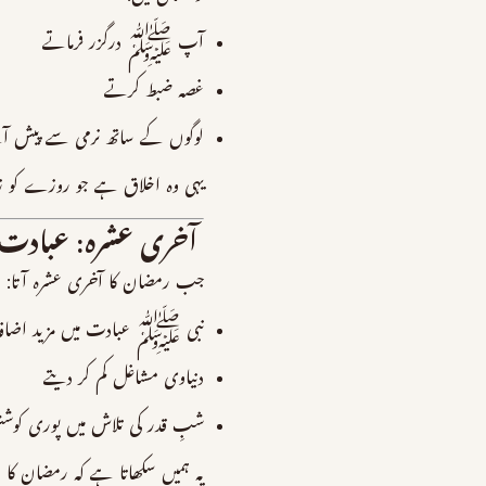
آپ ﷺ درگزر فرماتے
غصہ ضبط کرتے
لوگوں کے ساتھ نرمی سے پیش آ
یہی وہ اخلاق ہے جو روزے کو ز
آخری عشرہ: عبادت ک
جب رمضان کا آخری عشرہ آتا:
نبی ﷺ عبادت میں مزید اضافہ 
دنیاوی مشاغل کم کر دیتے
شبِ قدر کی تلاش میں پوری کوش
یہ ہمیں سکھاتا ہے کہ رمضان کا 