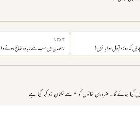
NEXT
رمضان میں سب سے زیادہ ضائع ہونے والی
ں کیا جائے گا۔
ضروری خانوں کو
*
سے نشان زد کیا گیا ہے