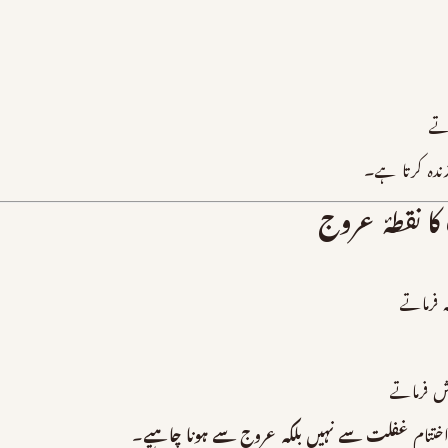
تے
ندہ کرتا ہے۔
ا نقطۂ عروج
فرماتے
ش فرماتے
اختتام
غفلت سے نہیں بلکہ عروج سے ہونا چاہیے
۔