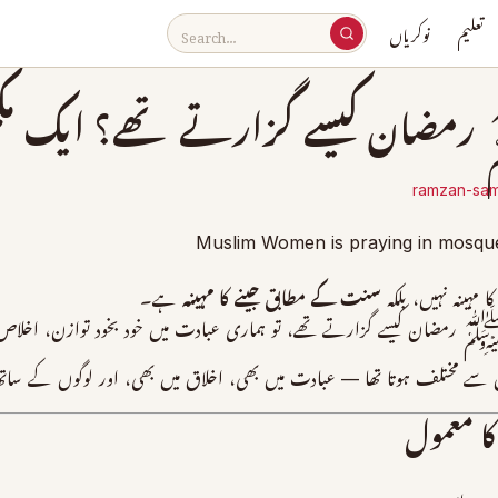
تعلیم
نوکریاں
ضان کیسے گزارتے تھے؟ ایک مکمل
ramzan-sa
ہینہ نہیں، بلکہ
سنت کے مطابق جینے کا مہینہ
ہے۔
 ﷺ رمضان کیسے گزارتے تھے، تو ہماری عبادت میں خود بخود توازن، اخلاص ا
تلف ہوتا تھا — عبادت میں بھی، اخلاق میں بھی، اور لوگوں کے ساتھ ب
ا معمول