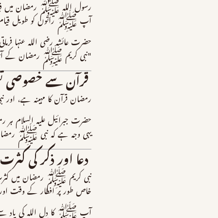
رسول اللہ ﷺ رمضان میں قیام 
آپ ﷺ راتوں کو طویل قیام کر
حضرت عائشہ رضی اللہ عنہا فرماتی 
"نبی کریم ﷺ رمضان کے آخری ع
قرآن سے خصوصی تع
رمضان قرآن کا مہینہ ہے، اور ن
حضرت جبرائیل علیہ السلام ہر 
یہی وجہ ہے کہ نبی ﷺ رمضان م
دعا اور ذکر کی کثرت
نبی کریم ﷺ رمضان میں کثر
خاص طور پر افطار کے وقت اور
آپ ﷺ کا دل اللہ کی یاد سے کب