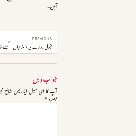
آمین۔
PREVIOUS
قبول روزے کی 7 نشانیاں — کیسے پہچانیں کہ روزہ قبول ہوا یا نہیں؟
جواب دیں
آپ کا ای میل ایڈریس شائع نہی
تبصرہ
*