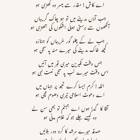
اے کاش ! مقدر سے میسر وہ گھڑی ہو
جب آؤں مدینے میں تو ہو چاک گریباں
آنکھوں سے برستی ہوئی اشکوں کی جھڑی ہو
جب لے کے چلو گور غریباں کو جنازہ
کچھ خاک مدینے کی میرے منہ پہ سجی ہو
جس وقت نکیرین میری قبر میں آئیں
اس وقت میرے لب پہ سجی نعت نبی ہو
اللہ ! کرم ایسا کرے تجھ پر جہاں میں
اے دعوت اسلامی تیری دھوم مچی ہو
آقا کا گدا ہوں اے جہنم تو بھی سن لے
وہ کیسے جلے جو کہ غلام مدنی ہو
صدقہ میرے مرشد کا کرو دور بلائیں