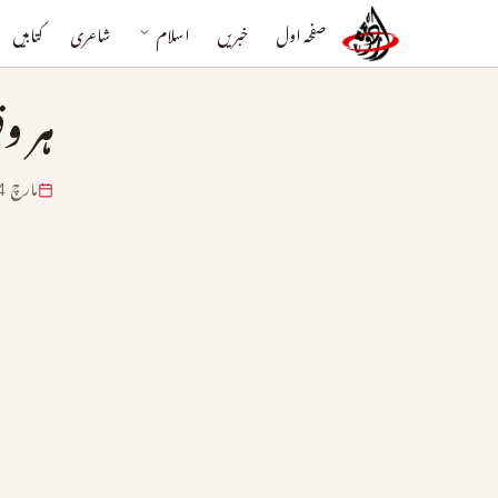
صفحہ اول
خبریں
اسلام
شاعری
کتابیں
ہر و
مارچ 14, 2024