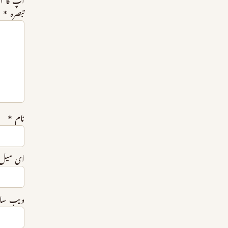
آپ کا ای
تبصرہ
*
نام
*
ای میل
ویب‌ س