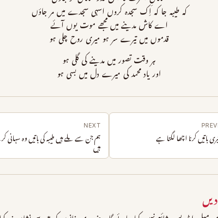
کہ طیبہ جا کہ اِک سجدہ کروں اسہی سجدے میں مر جاؤں
اے کاش مدینے میں مجھے موت یوں آئے
قدموں میں تیرے سر ہو میری روح چلی ہو
ہر وقت تصور میں مدینے کی گلی ہو
اور یاد محمد کی میرے دل میں بسی ہو
NEXT
PREV
یری باتیں کرنا اچھا لگتا ہے
ہم جن سے ملے ہیں طیبہ کی باتیں وہ سہانی ک
ہیں
دیں