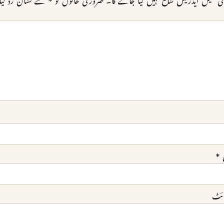
 میل ایڈریس شائع نہیں کیا جائے گا۔
ضروری خانوں کو
*
سے نشان زد کیا 
*
ائٹ