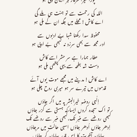
پورا میرا سرکار ہر ارمان دلی ہو
اللہ کی رحمت سے تو جنت ہی ملے گی
اے کاش ! محلے میں جگہ ان کے ملی ہو
محفوظ سدا رکھنا شہا بے ادبوں سے
اور مجھ سے بھی سرزد نہ کبھی بے ادبی ہو
عطار ہمارا ہے سر حشر اسے کاش
دست شہ بطحہ سے یہی چٹھی ملی ہو
اے کاش ! مدینے میں مجھے موت یوں آئے
قدموں میں تیرے سر ہو میری روح چلی ہو
اِلٰہی روضہِ خیرالبشر پہ میں اگر جاؤں
تو اک سجدہ کروں ایسا کہ ہستی سے گزر جاؤں
کبھی روضے سے منبر تک،کبھی منبر سے روضے تک
اِدھر جاؤں اُدھر جاؤں اسہی حالت میں مرجاؤں
سامانِ آخرت کا اس قدر سامان کر جاؤں