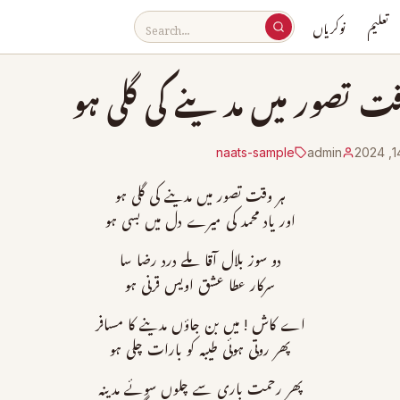
تعلیم
نوکریاں
قت تصور میں مدینے کی گلی ہو
naats-sample
admin
ہر وقت تصور میں مدینے کی گلی ہو
اور یاد محمد کی میرے دل میں بسی ہو
دو سوز بلال آقا ملے درد رضا سا
سرکار عطا عشق اویس قرنی ہو
اے کاش ! میں بن جاؤں مدینے کا مسافر
پھر روتی ہوئی طیبہ کو بارات چلی ہو
پھر رحمت باری سے چلوں سوئے مدینہ