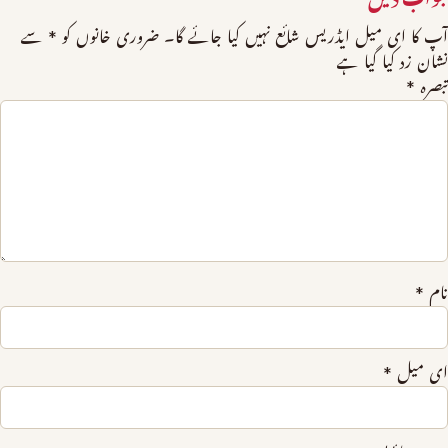
آپ کا ای میل ایڈریس شائع نہیں کیا جائے گا۔
ضروری خانوں کو
*
سے
نشان زد کیا گیا ہے
تبصرہ
*
نام
*
ای میل
*