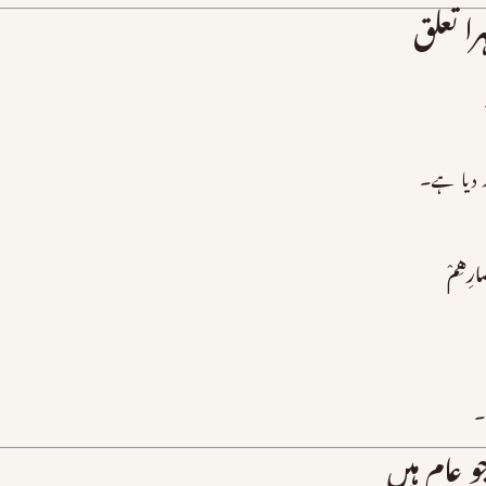
را تعلق
 دیا ہے۔
صَارِهِمْ
۔
و عام ہیں