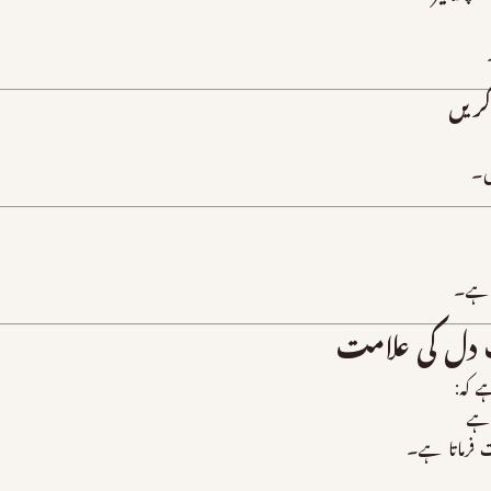
ں۔
 ہے۔
دل کی علامت
ے کہ:
 ہے
فرماتا ہے۔