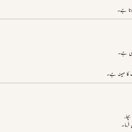
وتا ہے۔
بھی ہے۔
کا مہینہ ہے۔
چا،
فرما۔