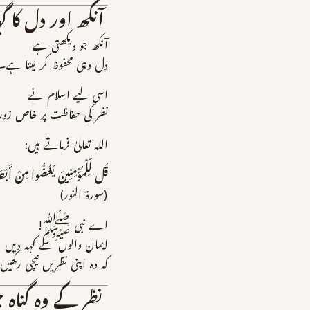
آنکھ اور دل کا گہ
آنکھ جو دیکھتی ہے
دل وہی محفوظ کر لیتا ہے۔
اسی لیے اسلام نے
نظر کی حفاظت پر خاص زور
اللہ تعالیٰ فرماتے ہیں:
قُل لِّلْمُؤْمِنِينَ يَغُضُّوا مِنْ أَبْ
(سورۃ النور)
اے نبی ﷺ!
ایمان والوں سے کہہ دیں
کہ وہ اپنی نظریں نیچی رکھیں
نظر کے وہ گناہ ج