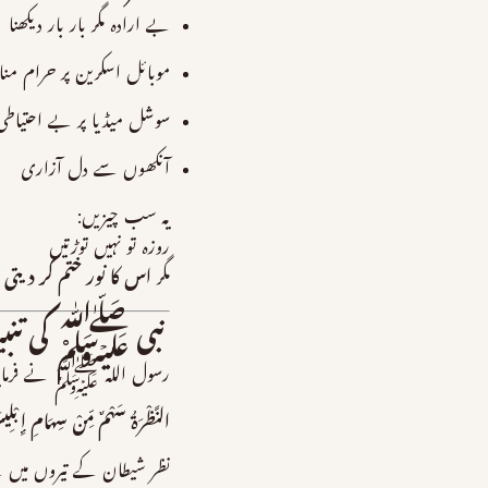
بے ارادہ مگر بار بار دیکھنا
موبائل اسکرین پر حرام منا
سوشل میڈیا پر بے احتیاطی
آنکھوں سے دل آزاری
یہ سب چیزیں:
روزہ تو نہیں توڑتیں
مگر
اس کا نور ختم کر دیتی 
نبی ﷺ کی تنبی
رسول اللہ ﷺ نے فرمایا
النَّظْرَةُ سَهْمٌ مِّنْ سِهَامِ إِبْلِ
نظر شیطان کے تیروں میں 