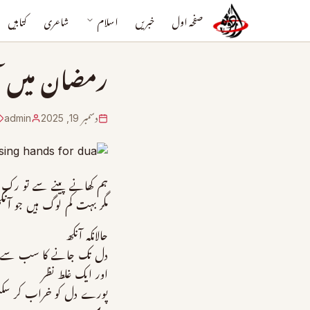
صفحہ اول
خبریں
اسلام
شاعری
کتابیں
رمضان میں آن
دسمبر 19, 2025
admin
ہم کھانے پینے سے تو رک 
مگر بہت کم لوگ ہیں جو
آنک
حالانکہ آنکھ
دل تک جانے کا سب سے تی
اور ایک غلط نظر
پورے دل کو خراب کر سک