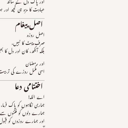
اور پاک دل کے ساتھ
عبادت کا مزہ ہی کچھ اور ہ
اصل پیغام
اصل روزہ
صرف پیٹ کا نہیں،
بلکہ آنکھ، کان اور دل کا 
اور رمضان
اسی مکمل روزے کی تربیت 
اختتامی دعا
اے اللہ!
ہماری نگاہوں کو پاک فرما،
ہمارے دلوں کو فتنوں سے ب
اور ہمارے روزوں کو قبول 