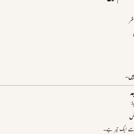
ظر
ہیں
۔
ہ
:
يسَ
سے ایک تیر ہے۔