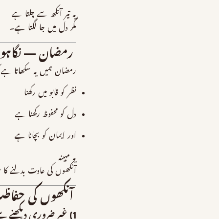
یہ تیر آنکھ سے چلتا ہے
مگر دل میں جا لگتا ہے۔
رمضان — نگاہوں 
رمضان ہمیں یہ سکھاتا ہے ک
نظر کو قابو میں رکھنا
دل کو محفوظ رکھنا ہے
اور ایمان کو بچانا ہے
یہ مہینہ
آنکھوں کی عادت بدلنے کا
آنکھوں کی حفاظ
1) غیر ضروری دیکھنے سے پرہیز