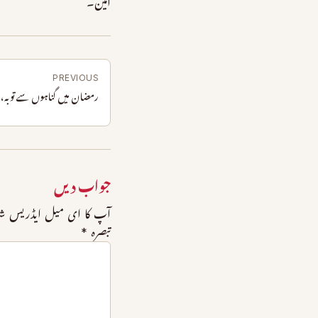
آمین۔
PREVIOUS
رمضان میں گناہوں سے توبہ، واپ
جواب دیں
آپ کا ای میل ایڈریس شائع
تبصرہ
*