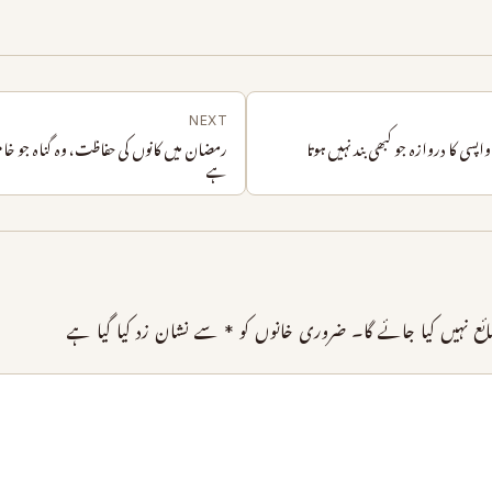
NEXT
سی کا دروازہ جو کبھی بند نہیں ہوتا
رمضان میں کانوں کی حفاظت، وہ گناہ جو خامو
ہے
 نہیں کیا جائے گا۔
ضروری خانوں کو
*
سے نشان زد کیا گیا ہے