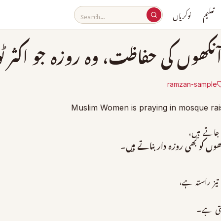
تعلیم
نوکریاں
کھوں کی حفاظت، وہ روزہ جو اکثر 
ramzan-sample
جاتے ہیں،
ھوں کو بھی روزہ دار بناتے ہیں
۔
ز راستہ ہے،
تی ہے۔