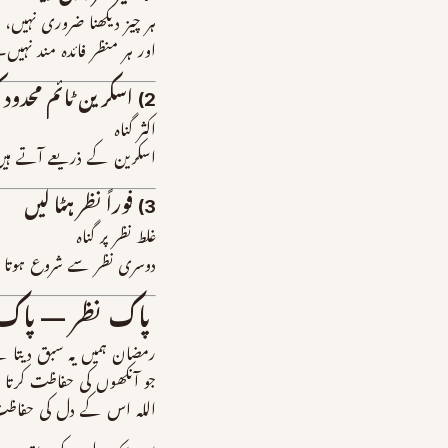
ہر چیز دیکھنا ضروری نہیں،
اور ہر منظر فائدہ مند نہیں۔
2) اسکرین ٹائم محدود کریں
اکثر گناہ
اسکرین کے ذریعے آتے ہی
3) فوراً نظر ہٹا لیں
غلط نظر پر گناہ
دوسری نظر سے شروع ہوتا
پاک نظر — پاک 
رمضان ہمیں یہ سبق دیتا ہ
جو آنکھوں کی حفاظت کرتا
اللہ اس کے دل کی حفاظت 