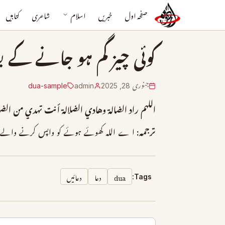
صفحہ اول
خبریں
اسلام
شاعری
کتابیں
کوئی چيز گم ہو جانے کے بع
جنوری 28, 2025
admin
dua-sample
اللهم راد الضالة وهادي الضلالة أنت تهدي من الض
ترجمہ:
ا ے اللہ کھوئے ہوئے کو واپس کرنے والے اپ
dua
دعا
دعائیں
Tags: