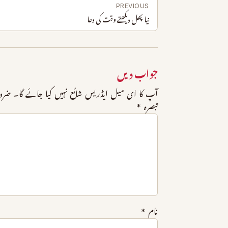
PREVIOUS
نيا پھل دیکھتے وقت کی دعا
جواب دیں
آپ کا ای میل ایڈریس شائع نہیں کیا جائے گا۔
ضرو
تبصرہ
*
نام
*