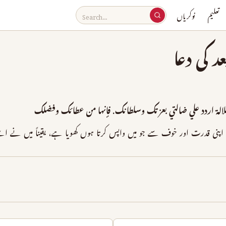
تعلیم
نوکریاں
د کی دعا
لالة اردد علي ضالتي بعزتك وسلطانك. فإنها من عطائك وفضلك
نی قدرت اور خوف سے جو میں واپس کرتا ہوں کھویا ہے، یقیناً میں نے ا