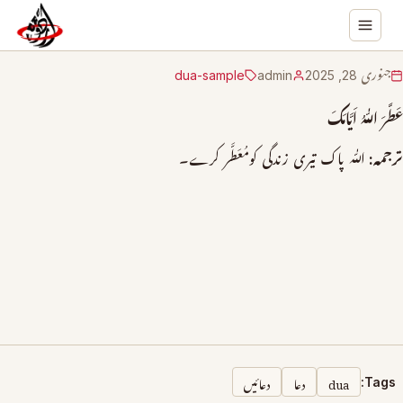
جنوری 28, 2025
admin
dua-sample
عَطَّرَ اللّٰہُ اَیَّامَکَ
ترجمہ:
اللّٰہ پاک تیری زندگی کومُعَطَّر کرے۔
dua
دعا
دعائیں
Tags: