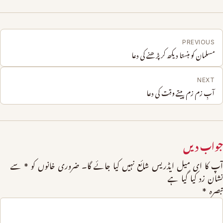
PREVIOUS
مسلمان کو ہنستا دیکھ کر پڑھنے کی دعا
NEXT
آبِ زم زم پیتے وقت کی دعا
جواب دیں
آپ کا ای میل ایڈریس شائع نہیں کیا جائے گا۔
ضروری خانوں کو
*
سے
نشان زد کیا گیا ہے
تبصرہ
*