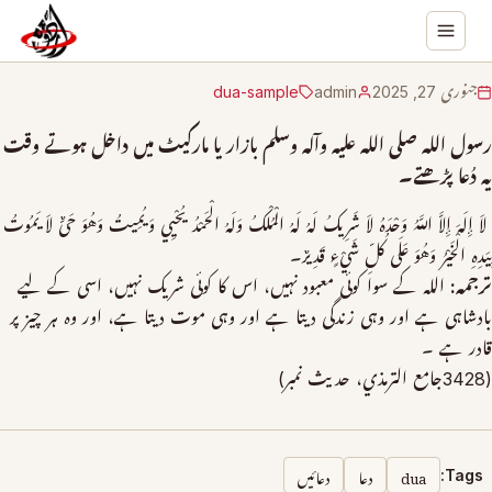
جنوری 27, 2025
admin
dua-sample
رسول الله صلی الله علیہ وآلہ وسلم بازار یا مارکیٹ میں داخل ہوتے وقت
یہ دُعا پڑھتے۔
لاَ إِلَهَ إِلاَّ اللَّهُ وَحْدَهُ لاَ شَرِيكُ لَهُ لَهُ الْمُلْكُ وَلَهُ الْحَمْدُ يُحْيِي وَيُمِيتُ وَهُوَ حَىٌّ لاَ يَمُوتُ
بِيَدِهِ الْخَيْرُ وَهُوَ عَلَى كُلِّ شَيْءٍ قَدِيرٌ۔
ترجمہ:
الله کے سوا کوئی معبود نہیں، اس کا کوئی شریک نہیں، اسی کے لیے
بادشاہی ہے اور وہی زندگی دیتا ہے اور وہی موت دیتا ہے، اور وہ ہر چیز پر
قادر ہے ۔
(3428جامع الترمذي، حدیث نمبر)
dua
دعا
دعائیں
Tags: