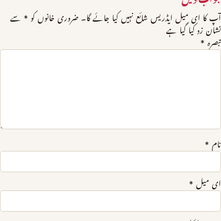
آپ کا ای میل ایڈریس شائع نہیں کیا جائے گا۔
ضروری خانوں کو
*
سے
نشان زد کیا گیا ہے
تبصرہ
*
نام
*
ای میل
*