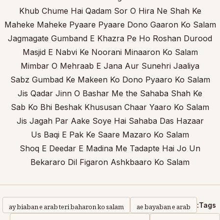
Khub Chume Hai Qadam Sor O Hira Ne Shah Ke
Maheke Maheke Pyaare Pyaare Dono Gaaron Ko Salam
Jagmagate Gumband E Khazra Pe Ho Roshan Durood
Masjid E Nabvi Ke Noorani Minaaron Ko Salam
Mimbar O Mehraab E Jana Aur Sunehri Jaaliya
Sabz Gumbad Ke Makeen Ko Dono Pyaaro Ko Salam
Jis Qadar Jinn O Bashar Me the Sahaba Shah Ke
Sab Ko Bhi Beshak Khususan Chaar Yaaro Ko Salam
Jis Jagah Par Aake Soye Hai Sahaba Das Hazaar
Us Baqi E Pak Ke Saare Mazaro Ko Salam
Shoq E Deedar E Madina Me Tadapte Hai Jo Un
Bekararo Dil Figaron Ashkbaaro Ko Salam
ay biaban e arab teri baharon ko salam
ae bayaban e arab
Tags: