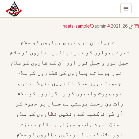
مئی 26, 2021
admin
naats-sample
اے بیابانِ عرب تیری بہاروں کو سلام
تیرے پھولوں کو تیرے پاکیزہ خاروں کو سلام
جبلِ نور و جبلِ ثور اور اُن کے غاروں کو سلام
نور برساتے پہاڑوں کی قطاروں کو سلام
جھومتے ہیں مسکراتے ہیں مغیلانے عرب
خوبصورت وادیوں کو رہ گزاروں کو سلام
رات دِن رحمت برستی ہے جہاں پر جھوم کر
اُن طوافِ کعبہ کے رنگیں نظاروں کو سلام
سنگِ اسود باب و میزاب و مقام ملتزم
اور غلاف کعبہ کے رنگیں نظاروں کو سلام