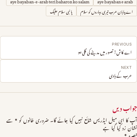
aye bayaban-e-arab teri baharon ko salam
aye bayaban e arab
اے بیابان عرب تیری بہاروں کو سلام
یا نبی سلام عليك
PREVIOUS
اے کاش! تصور میں مدینے کی گلی ہو
NEXT
عرب کے ہادی
جواب دیں
آپ کا ای میل ایڈریس شائع نہیں کیا جائے گا۔
ضروری خانوں کو
*
سے
نشان زد کیا گیا ہے
تبصرہ
*