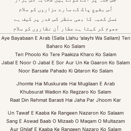
اُس بقیعِ پاک کے سارے مزاروں کو سلام
غسل کعبہ کا بھی منظر کس قدر پر کیف ہے
جھوم کر کہتا ہے عطار اُن نظاروں کو سلام
Aye Bayabaan E Arab (Salla Llahu ‘alayhi Wa Sallam) Teri
Baharo Ko Salam
Teri Phoolo Ko Tere Paakiza Kharo Ko Salam
Jabal E Noor O Jabal E Sor Aur Un Ke Gaaron Ko Salam
Noor Barsate Pahado Ki Qitaron Ko Salam
Jhomte Hai Muskurate Hai Mugilaan E Arab
Khubsurat Wadion Ko Regzaro Ko Salam
Raat Din Rehmat Barasti Hai Jaha Par Jhoom Kar
Un Tawaf E Kaaba Ke Rangeen Nazaron Ko Salaam
Sang E Aswad Baab O Mizaab O Maqam O Multazam
Aur Ghilaf E Kaaba Ke Rangeen Nazaro Ko Salam