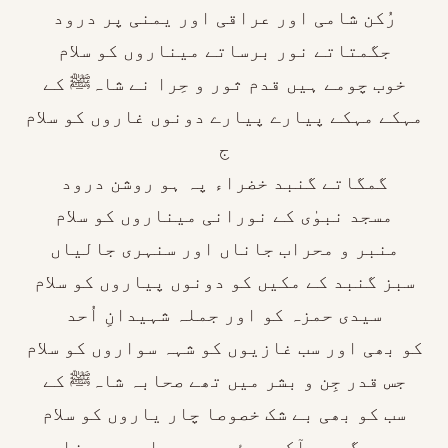
رُکن شامی اور عراقی اور یمنی پر درود
جگمتاتے نور برساتے میناروں کو سلام
خوب چومے ہیں قدم ثور و حِرا نے شاہﷺ کے
مہکے مہکے پیارے پیارے دونوں غاروں کو سلام
ج
گمگاتے گنبد خضراء پہ ہو روشن درود
مسجد نبوٰی کے نورانی میناروں کو سلام
منبر و محراب جاناں اور سنہری جالیاں
سبز گنبد کے مکیں کو دونوں پیاروں کو سلام
سیدی حمزہ کو اور جملہ شہیدانِ اُحد
کو بھی اور سب غازیوں کو شہہ سواروں کو سلام
جس قدر جِن و بشر میں تھے صحابہ شاہﷺ کے
سب کو بھی بے شک خصوصا چار یاروں کو سلام
جس جگہ پر آکے سوئے ہیں صحابہ دس ہزار