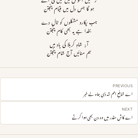
رحمتیں آغوش میں لیں گی اسے
ہو گا جس دل میں قیام پنجتن
جب پکارو مشکلوں کو ٹال دے
بخدا ہے یہ بھی کام پنجتن
آﺅ شاہِ کربلا کی یاد میں
ہم منائیں آج شام پنجتن
PREVIOUS
اے شافعِ امم شہ ذی جاہ لے خبر
NEXT
اے کاش مقدر میں وہ دن بھی ہوا کرتے