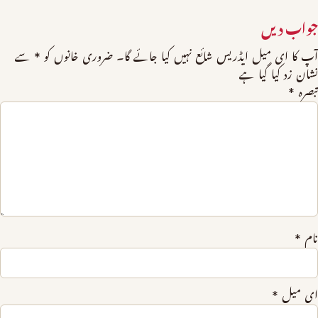
جواب دیں
آپ کا ای میل ایڈریس شائع نہیں کیا جائے گا۔
ضروری خانوں کو
*
سے
نشان زد کیا گیا ہے
تبصرہ
*
نام
*
ای میل
*