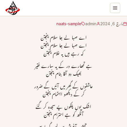
مارچ 6, 2024
admin
naats-sample
اے صبا لے جا سلام پنجتن
اے صبا لے جا سلام پنجتن
کہ رہے ہیں یہ غلام پنجتن
ہے تمھارے در کے یہ سارے فقیر
بھیک دو آقا بنام پنجتن
عاشقوں کے گھر میں آئیں گے ضرور
کر کے دیکھو اہتمام پنجتن
اشک یوں پلکوں پے سجدہ کر گئے
آنکھ کو ہے احترام پنجتن