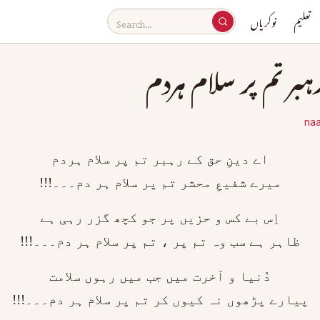
تعلیم
نوکریاں
ر تم پر سلام ہردم
naa
اے دینِ حق کے رہبر تم پر سلام ہردم
میرے شفیعِ محشر تم پر سلام ہر دم۔۔۔!!!
اِس بے کس و حزیں پر جو کچھ گزر رہی ہے
ظاہر ہے سب وہ تم پر ، تم پر سلام ہر دم۔۔۔!!!
دُنیا و آخرت میں جب میں رہوں سلامت
پیارے پڑھوں نہ کیوں کر تم پر سلام ہر دم۔۔۔!!!