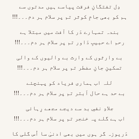
دِل تفتگانِ فرقت پیاسے ہیں مدتوں سے
ہم کو بھی جامِ کوثر تم پر سلام ہر دم۔۔۔!!!
بندہ تمہارے دَر کا آفت میں مبتلا ہے
رحم اے حبیبِ دَاور تم پر سلام ہر دم۔۔۔!!!
بے وارثوں کے وارث بے والیوں کے والی
تسکینِ جانِ مضطر تم پر سلام ہر دم۔۔۔!!!
للہ اب ہماری فریاد کو پہنچئے
بے حد ہے حال اَبتر تم پر سلام ہر دم۔۔۔!!!
جلادِ نفسِ بد سے دیجے مجھے رِہائی
اب ہے گلے پہ خنجر تم پر سلام ہر دم۔۔۔!!!
دَریوزہ گر ہوں میں بھی ادنیٰ سا اُس گلی کا