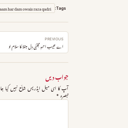
laam har dam owais raza qadri
Tags:
PREVIOUS
اے حبیب احمدِ مجتبٰی دِل مبتلا کا سلام لو
جواب دیں
آپ کا ای میل ایڈریس شائع نہیں کیا جا
تبصرہ
*