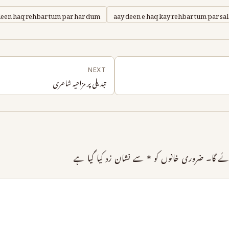
deen haq rehbar tum par har dum
aay deen e haq kay rehbar tum par sa
NEXT
تبدیلی پر مزاحیہ شاعری
ئے گا۔
ضروری خانوں کو
*
سے نشان زد کیا گیا ہے