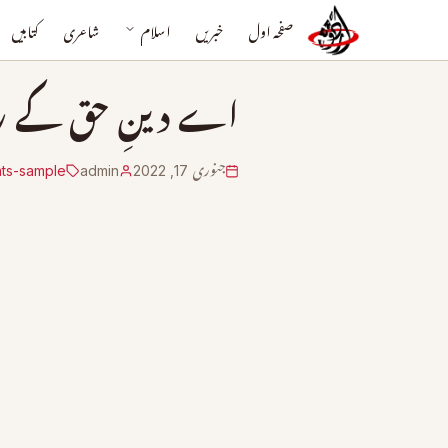
صفحہ اول
خبریں
اسلام
شاعری
کتابیں
اے دینِ حق کے رہب
جنوری 17, 2022
admin
ts-sample