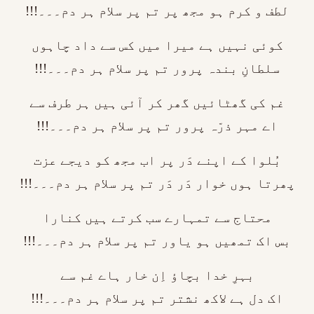
لطف و کرم ہو مجھ پر تم پر سلام ہر دم۔۔۔!!!
کوئی نہیں ہے میرا میں کس سے داد چاہوں
سلطانِ بندہ پرور تم پر سلام ہر دم۔۔۔!!!
غم کی گھٹائیں گھر کر آئی ہیں ہر طرف سے
اے مہر ذرّہ پرور تم پر سلام ہر دم۔۔۔!!!
بُلوا کے اپنے دَر پر اب مجھ کو دیجے عزت
پھرتا ہوں خوار دَر دَر تم پر سلام ہر دم۔۔۔!!!
محتاج سے تمہارے سب کرتے ہیں کنارا
بس اک تمھیں ہو یاور تم پر سلام ہر دم۔۔۔!!!
بہرِ خدا بچاؤ اِن خار ہاے غم سے
اک دل ہے لاکھ نشتر تم پر سلام ہر دم۔۔۔!!!