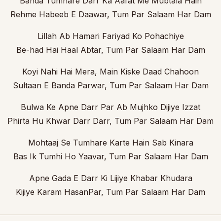
Banda Tumhare Darr Ka Aafat Me Mubtala Hain
Rehme Habeeb E Daawar, Tum Par Salaam Har Dam
Lillah Ab Hamari Fariyad Ko Pohachiye
Be-had Hai Haal Abtar, Tum Par Salaam Har Dam
Koyi Nahi Hai Mera, Main Kiske Daad Chahoon
Sultaan E Banda Parwar, Tum Par Salaam Har Dam
Bulwa Ke Apne Darr Par Ab Mujhko Dijiye Izzat
Phirta Hu Khwar Darr Darr, Tum Par Salaam Har Dam
Mohtaaj Se Tumhare Karte Hain Sab Kinara
Bas Ik Tumhi Ho Yaavar, Tum Par Salaam Har Dam
Apne Gada E Darr Ki Lijiye Khabar Khudara
Kijiye Karam HasanPar, Tum Par Salaam Har Dam