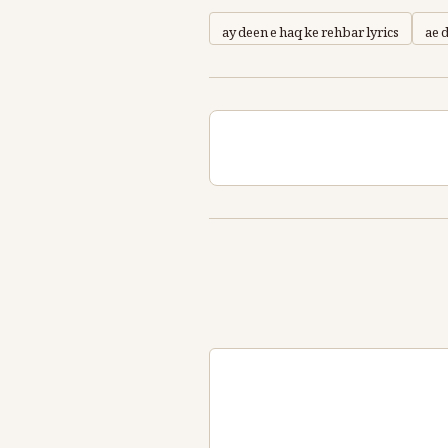
ay deen e haq ke rehbar lyrics
ae 