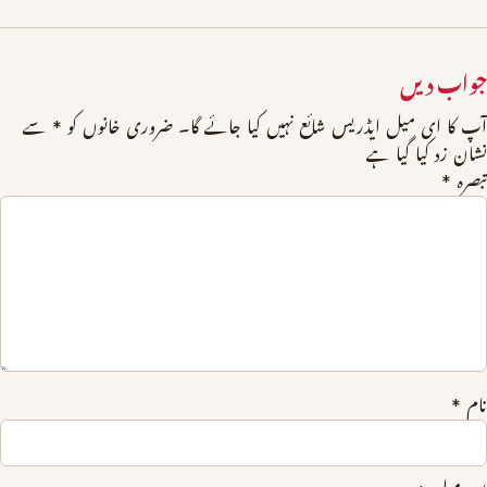
جواب دیں
آپ کا ای میل ایڈریس شائع نہیں کیا جائے گا۔
ضروری خانوں کو
*
سے
نشان زد کیا گیا ہے
تبصرہ
*
نام
*