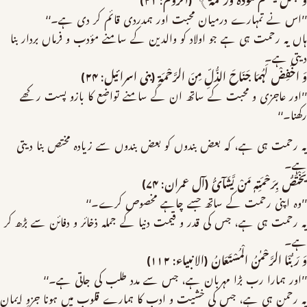
وَ جَعَلَ بَیْنَکُمْ مَّوَدَّۃً وَّرَحْمَۃً﴾ (الروم: ۲۱)
’’اس نے تمہارے درمیان محبت اور ہمدردی قائم کر دی ہے۔‘‘
ہاں یہ رحمت ہی ہے جو اولاد کو والدین کے سامنے مؤدب و فرماں بردار بنا
دیتی ہے۔
وَ اخْفِضْ لَہُمَا جَنَاحَ الذُّلِّ مِنَ الرَّحْمَۃِ (بنی اسرائیل: ۲۴)
’’اور عاجزی و محبت کے ساتھ ان کے سامنے تواضع کا بازو پست رکھے
رکھنا۔‘‘
یہ رحمت ہی ہے، کہ بعض بندوں کو بعض بندوں سے زیادہ مختص بنا دیتی
ہے۔
یَخْتَصُّ بِرَحْمَتِہٖ مَنْ یَّشَآئُ (آل عمران: ۷۴)
’’وہ اپنی رحمت کے ساتھ جسے چاہے مخصوص کرے۔‘‘
یہ رحمت ہی ہے، جس کی قدر و قیمت دنیا کے جملہ ذخائر و دفائن سے بڑھ کر
ہے۔
وَ رَبُّنَا الرَّحْمٰنُ الْمُسْتَعَانُ (الانبیاء: ۱۱۲)
’’اور ہمارا رب بڑا مہربان ہے، جس سے مدد طلب کی جاتی ہے۔‘‘
یہ رحمن ہی ہے، جس کی خشیت و ادب کا ہمارے قلوب میں ہونا جزوِ ایمان