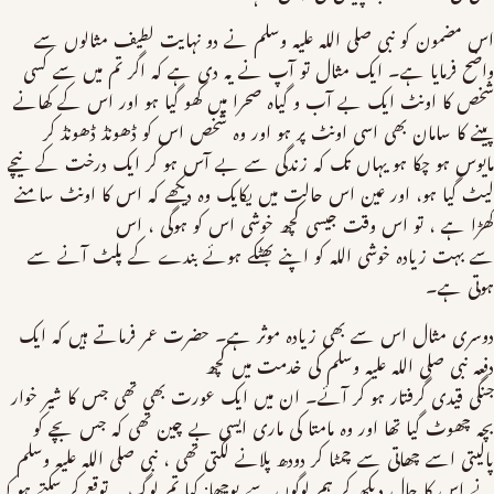
اس مضمون کو نبی صلی اللہ علیہ وسلم نے دو نہایت لطیف مثالوں سے
واضح فرمایا ہے۔ ایک مثال تو آپ نے یہ دی ہے کہ اگر تم میں سے کسی
شخص کا اونٹ ایک بے آب و گیاہ صحرا میں کھو گیا ہو اور اس کے کھانے
پینے کا سامان بھی اسی اونٹ پر ہو اور وہ شخص اس کو ڈھونڈ ڈھونڈ کر
مایوس ہو چکا ہو یہاں تک کہ زندگی سے بے آس ہو کر ایک درخت کے نیچے
لیٹ گیا ہو، اور عین اس حالت میں یکایک وہ دیکھے کہ اس کا اونٹ سامنے
کھڑا ہے ، تو اس وقت جیسی کچھ خوشی اس کو ہوگی ، اس
سے بہت زیادہ خوشی اللہ کو اپنے بھٹکے ہوئے بندے کے پلٹ آنے سے
ہوتی ہے۔
دوسری مثال اس سے بھی زیادہ موثر ہے۔ حضرت عمر فرماتے ہیں کہ ایک
دفعہ نبی صلی اللہ علیہ وسلم کی خدمت میں کچھ
جنگی قیدی گرفتار ہو کر آئے۔ ان میں ایک عورت بھی تھی جس کا شیر خوار
بچہ چھوٹ گیا تھا اور وہ مامتا کی ماری ایسی بے چین تھی کہ جس بچے کو
پالیتی اسے چھاتی سے چمٹا کر دودھ پلانے لگتی تھی ، نبی صلی اللہ علیہ وسلم
نے اس کا حال دیکھ کر ہم لوگوں سے پوچھا: کیا تم لوگ یہ توقع کر سکتے ہو کہ