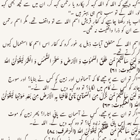
’’کہہ دیجیے کہ اللہ کو اللہ کہہ کر پکارو یا رحمن کہہ کر، ان میں سے کچھ بھی کہہ
لو، اللہ کے تو سب نام ہی بہتر ہیں ۔‘‘
اب یاد رکھنا چاہیے کہ کفارِ قریش اسم اللہ سے تو واقف تھے، مگر اسم رحمن
سے ان کو ذرا واقفیت نہ تھی۔
اسم اللہ کے متعلق آیاتِ ذیل پر غور کرو کہ کفار اس اسم کا استعمال کیوں
کر کرتے تھے۔
وَ لَئِنْ سَاَلْتَہُمْ مَّنْ خَلَقَ السَّمٰوٰتِ وَ الْاَرْضَ وَ سَخَّرَ الشَّمْسَ وَ الْقَمَرَ لَیَقُوْلُنَّ اللّٰہُ
(العنکبوت: ۶۱)
’’اگر تو ان سے پوچھے گا کہ آسمانوں اور زمین کو کس نے بنایا؟ اور سورج
چاند کو کس نے کام میں لگایا؟ تو وہ کہہ دیں گے، اللہ نے۔‘‘
وَ لَئِنْ سَاَلْتَہُمْ مَّنْ نَّزَّلَ مِنَ السَّمَآئِ مَآئً فَاَحْیَا بِہِ الْاَرْضَ مِنْ بَعْدِ مَوْتِہَا لَیَقُوْلُنَّ
اللّٰہُ (العنکبوت: ۶۳)
’’اگر تو ان سے پوچھے، کس نے آسمان سے پانی اتارا؟ پھر زمین کو موت
کے بعد اس پانی سے زندہ کیا؟ تو وہ کہہ دیں گے، اللہ نے۔
وَلَئِنْ سَاَلْتَہُمْ مَنْ خَلَقَہُمْ لَیَقُوْلُنَّ اللّٰہُ (الزخرف: ۸۷)