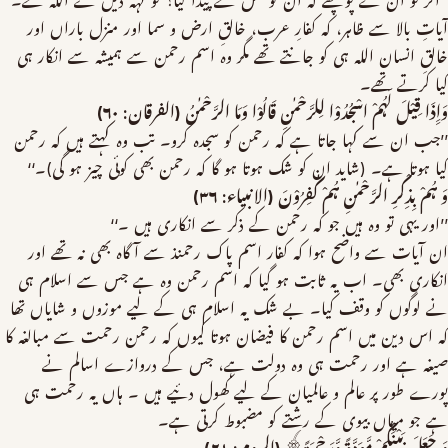
’’اگر تو ان سے پوچھے کہ ان کو کس نے پیدا کیا؟ تو کہہ دیں گے اللہ نے۔‘‘
آیاتِ بالا سے ظاہر، کہ کفارِ عرب، خالقِ ارض و سما اور منزل باراں اور
خالقِ انسان اللہ ہی کو جانتے تھے مگر وہ اسم رحمن سے ہمیشہ سے انکار ہی
کیا کرتے تھے۔
وَاِِذَا قِیْلَ لَہُمْ اسْجُدُوْا لِلرَّحْمٰنِ قَالُوْا وَمَا الرَّحْمٰنُ (الفرقان: ۶۰)
’’جب ان سے کہا جاتا ہے کہ رحمن کو سجدہ کرو۔ تب وہ کہتے ہیں کہ رحمن
کیا ہوتا ہے۔ (شاید ان کو شک ہوتا ہو گا کہ رحمن بھی کوئی چیز ہو گی)۔‘‘
وَ ہُمْ بِذِکْرِ الرَّحْمٰنِ ہُمْ کٰفِرُوْنَ (الانبیاء: ۳۶)
’’اور یہی تو وہ ہیں جو کہ رحمن کے ذکر سے انکاری ہیں ۔‘‘
ان آیات سے واضح ہوا کہ کفار اسم پاک رحمنذ سے آگاہ بھی نہ تھے اور
انکاری بھی۔ اب یہ ثابت ہو گیا کہ اسم رحمن وہ ہے جس سے اسلام ہی
نے لوگوں کو وقف کیا۔ بے شک یہ اسلام ہی کے لیے موزوں و شایاں تھا
کہ اس دین میں اسم رحمن کا فیضان ہوتا کیوں کہ رحمن رحمت سے مبالغہ کا
صیغہ ہے اور رحمت ہی وہ دولت ہے، جس کے دروازے اسالم نے
پورے طور پر عالم و عالمیان کے لیے کھول دئیے ہیں ۔ ہاں یہ رحمت ہی
ہے جو میاں بیوی کے رشتے کو مضبوط کرتی ہے۔