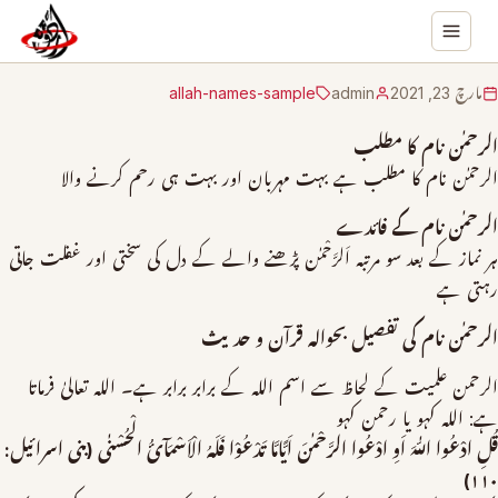
مارچ 23, 2021
admin
allah-names-sample
الرحمٰن نام کا مطلب
الرحمٰن نام کا مطلب ہے بہت مہربان اور بہت ہی رحم کرنے والا
الرحمٰن نام کے فائدے
ہر نماز کے بعد سو مرتبہ اَلرَّحْمٰن پڑھنے والے کے دل کی سختی اور غفلت جاتی
رہتی ہے
الرحمٰن نام کی تفصیل بحوالہ قرآن و حدیث
الرحمن علمیت کے لحاظ سے اسم اللہ کے برابر برابر ہے۔ اللہ تعالیٰ فرماتا
ہے: اللہ کہو یا رحمن کہو
قُلِ ادْعُوا اللّٰہَ اَوِ ادْعُوا الرَّحْمٰنَ اَیًّامَّا تَدْعُوْا فَلَہُ الْاَسْمَآئُ الْحُسْنٰی (بنی اسرائیل:
۱۱۰)