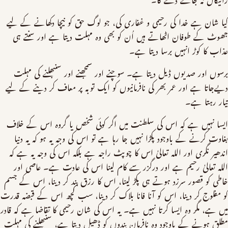
رائیگاں نہ جانے دے گا۔
کیا شان ہے خدا کی رحیمی و غفاری کی، جو لوگ حق کو نیچا دکھانے کے لیے
جھوٹ کے طوفان اٹھاتے ہیں اُن کو بھی وہ مہلت دیتا ہے اور سنتے ہی
عذاب کا کوڑ انہیں برسا دیتا ہے۔
برسوں اور صدیوں ڈیل دیتا ہے۔ سوچنے اور سمجھنے اور سنبھلنے کی مہلت
دیےجاتا ہے اور عمر بھر کی نافرمانیوں کو ایک توبہ پر معاف کر دینے کے لیے
تیار رہتا ہے۔
ایسا نہیں ہے کہ اس کی سلطنت میں اگر کوئی شخص یا گروہ اس کے خلاف
بغاوت کرنے کے باوجود پکڑا نہیں جا رہا ہے تو اس کی وجہ یہ ہو کہ یہ دنیا
اندھیر نگری اور اللہ تعالیٰ اس کا چوپٹ راجہ ہے بلکہ اس کی وجہ یہ ہے کہ
اللہ تعالیٰ رحیم ہے اور درگزر سے کام لینا اس کی عادت ہے۔ عاصی اور
خاطی کو قصور سرزد ہوتے ہی پکڑ لینا، اس کا رزق بند کر دینا، اس کے جسم
کو مفلوج کر دینا، اس کو آنا فانا بلاک کر دینا، سب کچھ اس کے قبضہ قدرت
میں ہے، مگر وہ ایسا کرتا نہیں ہے۔ یہ اس کی شان رحیمی کا تقاضا ہے کہ قادر
مطلق ہونے کے باوجود وہ نافرمان بندوں کو ڈھیل دیتا ہے، سنبھلنے کی مہلت