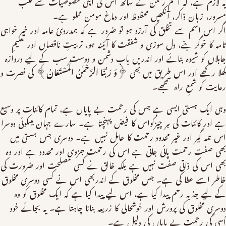
یہ لازم ہے، کہ اسم رحمن کے ساتھ اس کی اپنی خصوصیات سے قلب
مسرور، زبان ذاکر، آنکھیں محظوظ اور دماغ مومن مملو ہے۔
اگر اس اسم سے تخلق کی آرزو ہو تو ضرور ہے کہ ہمدردیٔ عامہ اور خیر خواہی
تامہ کا خوگر بنے، دل سوزی و شفقت کا آئینہ ہو، تربیتِ ناقصاں اور تعلیمِ
جاہلاں کو شیوہ بنائے اور اندریں باب دشمن و دوست سب کے لیے دروازہ
کھلا رکھے اور اس طریق میں بھی
﴿وَ رَبُّنَا الرَّحْمٰنُ الْمُسْتَعَانُ﴾
کی نصرت و
رعایت کو شمعِ راہ سمجھے۔
وہی ایک ہستی ایسی ہے جس کی رحمت بے پایاں ہے، تمام کائنات پر وسیع
ہے اور کائنات کی ہر چیزکواس کا فیض پہنچتا ہے۔ سارے جہان میںکوئی دوسرا
اس ہمہ گیر اور غیر محدود رحمت کا حامل نہیں ہے۔ دوسری جس ہستی میں
بھی صفت رحمت پائی جاتی ہے اس کی رحمت جزوی اور محدود ہے اور وہ
بھی اس کی ذاتی صفت نہیں ہے بلکہ خالق نے کسی مصلحت اور ضرورت کی
خاطر اسے عطا کی ہے۔ جس مخلوق کے اندربھی اس نے کسی دوسری مخلوق
کے لیے جذبہ رحم پیدا کیا ہے، اس لیے پیدا کیا ہے کہ ایک مخلوق کو وہ
دوسری مخلوق کی پرورش اور خوشحالی کا زریعہ بنانا چاہتا ہے۔ یہ بجائے خود
اُسی کی رحمت بے پایاں کی دلیل ہے۔