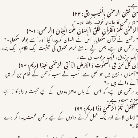
ہے۔
مَنْ خَشِیَ الرَّحْمٰنَ بِالْغَیْبِ (قٓ: ۲۳)
’’جو رحمن کا غائبانہ خوف رکھتا ہو۔‘‘
اَلرَّحْمٰنُ عَلَّمَ الْقُرْاٰنَ خَلَقَ الْاِِنسَانَ عَلَّمَہُ الْبَیَانَ (الرحمن: ۱-۴)
’’رحمن نے قرآن سکھایا، اس نے انسان کو پیدا کیا اور اسے بولنا سکھایا۔‘‘
یہ رحمن ہی ہے، جس کے سامنے تمام مخلوق کی حیثیت ایک غلام، ایک بندہ،
ایک مرزوق، ایک مربوب کی ہے۔
اِنْ کُلُّ مَنْ فِی السَّمٰوٰتِ وَ الْاَرْضِ اِلَّآ اٰتِی الرَّحْمٰنِ عَبْدًا (مریم: ۹۳)
’’آسمان و زمین میں جو بھی ہے، سب کے سب رحمن کے غلام بن کر ہی
آنے والے ہیں ۔‘‘
یہ رحمن ہی ہے، کہ اس کے ہاں عاجز بندوں کے لیے محبت و داد کا لا انتہا
خزانہ موجود ہے۔
سَیَجْعَلُ لَہُمُ الرَّحْمٰنُ وُدًّا (مریم: ۹۶)
’’ایمان لانے اور نیک عمل کرنے والوں کے لیے رحمن محبت پیدا کر دے
گا۔‘‘