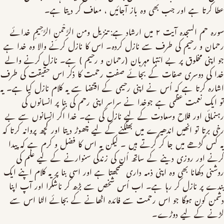
عطا کرتا ہے اور جب بھی وہ باز آجائیں ، معاف کر دیتا ہے۔
سورہ حم السجدہ آیت ۲ میں ارشاد ہے: تنزيل ومن الرَّحْمنِ الرَّحِيمِ خدائے
رحمان و رحیم کی طرف سے نازل کردہ۔ اس کا نازل کرنے والا وہ خدا ہے
جو اپنی مخلوق پر بے انتہا مہربان (رحمان و رحیم ) ہے۔ نازل کرنے والے
خدا کی دوسری صفات کے بجائے صفت رحمت کا ذکر اس حقیقت کی طرف
اشارہ کرتا ہے کہ اُس نے اپنی رحیمی کے اقتضا سے یہ کلام نازل کیا ہے۔ یہ
تو ایک نعمت عظمی ہے جوخدا نے سراسر اپنی رحم کی بنا پر انسانوں کی
رہنمائی اور فلاح وسعادت کے لیے نازل کی ہے۔ خدا اگر انسانوں سے بے
رخی برتا تو انھیں اندھیرے میں بھٹکنے کے لیے چھوڑ دیتا اور کچھ پروانہ کرتا کہ
یہ کس گڑھے میں جا کر گرتے ہیں ۔ لیکن یہ اس کا فضل و کرم ہے کہ پیدا
کرنے اور روزی دینے کے ساتھ اُن کی زندگی سنوارنے کے لیے علم کی
روشنی دکھانا بھی وہ اپنی ذمہ داری سمجھتا ہے اور اسی بنا پر یہ کلام اپنے ایک
بندے پر نازل کر رہا ہے۔ اب اُس شخص سے بڑھ کر ناشکرا اور آپ اپنا
دشمن کون ہوگا جو اس رحمت سے فائدہ اٹھانے کے بجائے الٹا اس سے
لڑنے کے لیے دوڑے۔