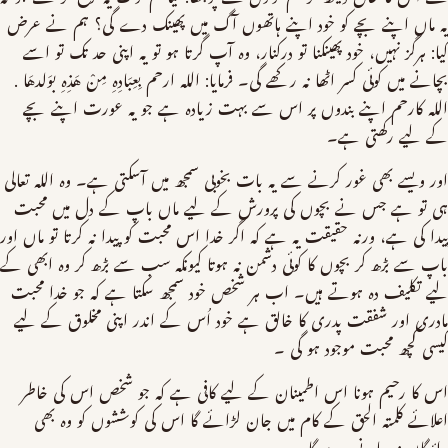
یہ ماں اپنے بچے کو خود اپنے ہاتھوں آگ میں پھینک دے گی؟ ہم نے عرض
کیا: ہرگز نہیں، خود پھینکنا تو درکنار، وہ آپ گرتا ہو تو یہ اپنی حد تک تو اسے
بچانے میں کوئی کسر اٹھا نہ رکھے گی۔ فرمایا: الله ارحم بِعِبَادِهِ مِنْ هَذِهِ بوَلدهَا .
الله کارحم اپنے بندوں پر اس سے بہت زیادہ ہے جو یہ عورت اپنے بچے
کے لیے رکھتی ہے۔
اور ویسے بھی غور کرنے سے یہ بات بخوبی سمجھ میں آسکتی ہے۔ وہ اللہ تعالی
ہی تو ہے جس نے بچوں کی پرورش کے لیے ماں باپ کے دل میں محبت
پیدا کی ہے، ورنہ حقیقت یہ ہے کہ اگر خدا اس محبت کو پیدا نہ کرتا تو ماں اور
باپ سے بڑھ کر بچوں کا کوئی دشمن نہ ہوتا کیونکہ سب سے بڑھ کر وہ ابھی کے
لیے تکلیف دہ ہوتے ہیں۔ اب ہر شخص خود سمجھ سکتا ہے کہ جو خدا محبت
مادری اور شفقت پدری کا خالق ہے خود اُس کے اندر اپنی مخلوق کے لیے
کیسی کچھ محبت موجود ہو گی ۔
اس کا رحیم ہونا اس اطمینان کے لیے کافی ہے کہ جو شخص اس کی خاطر
اعلائے کلمتہ الحق کے کام میں جان لڑائے گا اس کی کوششوں کو وہ بھی