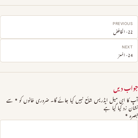
PREVIOUS
22- الخافض
NEXT
24- المعز
جواب دیں
آپ کا ای میل ایڈریس شائع نہیں کیا جائے گا۔
ضروری خانوں کو
*
سے
نشان زد کیا گیا ہے
تبصرہ
*