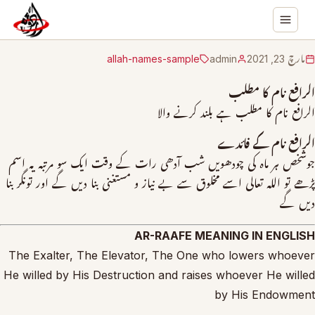
مارچ 23, 2021
admin
allah-names-sample
الرافع نام کا مطلب
الرافع نام کا مطلب ہے بلند کرنے والا
الرافع نام کے فائدے
جوشخص ہر ماہ کی چودھویں شب آدھی رات کے وقت ایک سو مرتبہ یہ اسم
پڑھے تو اللہ تعالی اسے مخلوق سے بے نیاز و مستغنی بنا دیں گے اور تونگر بنا
دیں گے
AR-RAAFE MEANING IN ENGLISH
The Exalter, The Elevator, The One who lowers whoever
He willed by His Destruction and raises whoever He willed
by His Endowment