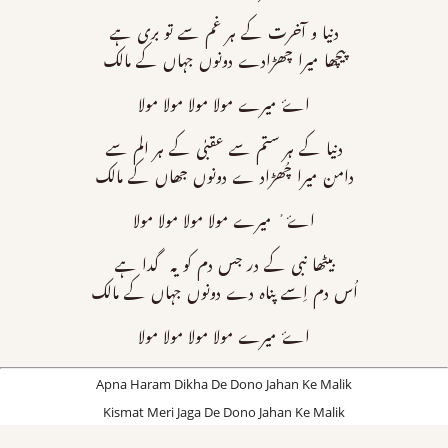
دنیا و آخرت کے ہر غم سے تو بری ہے
پیچھا میرا چھڑادے دونوں جہاں کے مالک
اۓ میرے مولا مولا مولا مولا
دنیا کے ہر ستم سے عقبٰی کے ہر الم سے
دامن میرا چُھڑاد ے دونوں جھاں کے مالک
اۓ ٔ میرے مولا مولا مولا مولا
بیٹھا نبی کے در جس دم کو یہ گدا ہے
اُس دم اِسے پناہ دے دونوں جہاں کے مالک
اۓ میرے مولا مولا مولا مولا
Apna Haram Dikha De Dono Jahan Ke Malik
Kismat Meri Jaga De Dono Jahan Ke Malik