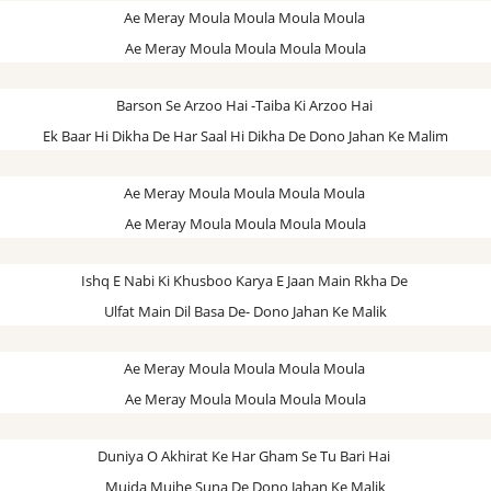
Ae Meray Moula Moula Moula Moula
Ae Meray Moula Moula Moula Moula
Barson Se Arzoo Hai -Taiba Ki Arzoo Hai
Ek Baar Hi Dikha De Har Saal Hi Dikha De Dono Jahan Ke Malim
Ae Meray Moula Moula Moula Moula
Ae Meray Moula Moula Moula Moula
Ishq E Nabi Ki Khusboo Karya E Jaan Main Rkha De
Ulfat Main Dil Basa De- Dono Jahan Ke Malik
Ae Meray Moula Moula Moula Moula
Ae Meray Moula Moula Moula Moula
Duniya O Akhirat Ke Har Gham Se Tu Bari Hai
Mujda Mujhe Suna De Dono Jahan Ke Malik