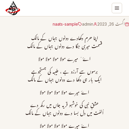
اگست 26, 2023
admin
naats-sample
اپنا حرم دکھادے دونوں جہاں کے مالک
قسمت میری جگا دے دونوں جہاں کے مالک
اۓ ٔ میرے مولا مولا مولا مولا
برسوں سے آرزو ہے ، طیبہ کی جستجوہے
ایک بار ہی دکھا دے دونوں جہاں کے مالک
اۓ میرے مولا مولا مولا مولا
عشقِ نبی کی خوشبو قریہ جاں میں رکھ دے
اُلفت میں دل بسا دے دونوں جہاں کے مالک
اۓ میرے مولا مولا مولا مولا