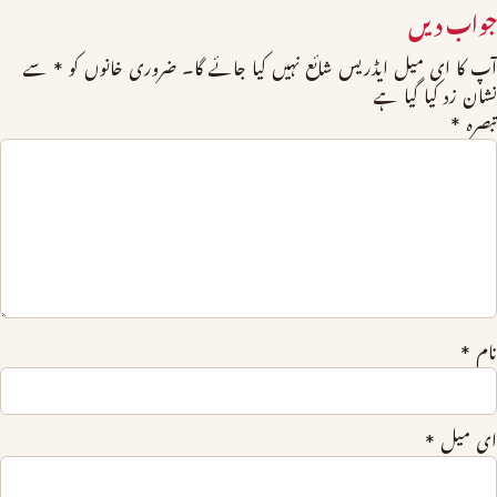
جواب دیں
آپ کا ای میل ایڈریس شائع نہیں کیا جائے گا۔
ضروری خانوں کو
*
سے
نشان زد کیا گیا ہے
تبصرہ
*
نام
*
ای میل
*