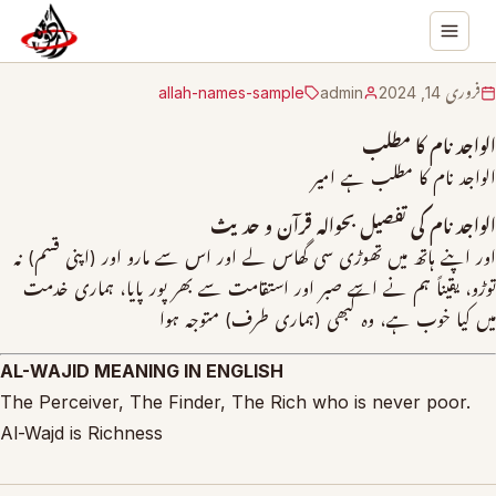
فروری 14, 2024
admin
allah-names-sample
الواجد نام کا مطلب
الواجد نام کا مطلب ہے امیر
الواجد نام کی تفصیل بحوالہ قرآن و حدیث
اور اپنے ہاتھ میں تھوڑی سی گھاس لے اور اس سے مارو اور (اپنی قسم) نہ
توڑو، یقیناً ہم نے اسے صبر اور استقامت سے بھر پور پایا، ہماری خدمت
میں کیا خوب ہے، وہ کبھی (ہماری طرف) متوجہ ہوا
AL-WAJID MEANING IN ENGLISH
The Perceiver, The Finder, The Rich who is never poor.
Al-Wajd is Richness