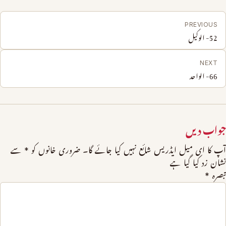
PREVIOUS
52- الوکیل
NEXT
66- الواحد
جواب دیں
آپ کا ای میل ایڈریس شائع نہیں کیا جائے گا۔
ضروری خانوں کو
*
سے
نشان زد کیا گیا ہے
تبصرہ
*