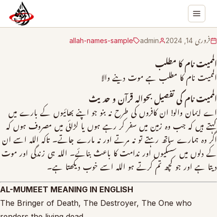
فروری 14, 2024
admin
allah-names-sample
الممیت نام کا مطلب
الممیت نام کا مطلب ہے موت دینے والا
الممیت نام کی تفصیل بحوالہ قرآن و حدیث
اے ایمان والو! ان کافروں کی طرح نہ بنو جو اپنے بھائیوں کے بارے میں
کہتے ہیں کہ جب وہ زمین میں سفر کر رہے ہوں یا لڑائی میں مصروف ہوں کہ
اگر وہ ہمارے ساتھ رہتے تو نہ مرتے اور نہ مارے جاتے۔ تاکہ اللہ اسے ان
کے دلوں میں سسکیوں اور ندامت کا باعث بنائے۔ اللہ ہی زندگی اور موت
دیتا ہے اور جو کچھ تم کرتے ہو اللہ اسے خوب دیکھتا ہے۔
AL-MUMEET MEANING IN ENGLISH
The Bringer of Death, The Destroyer, The One who
renders the living dead