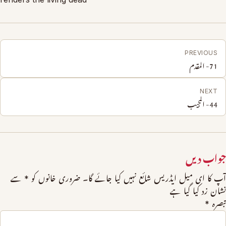
PREVIOUS
71- المقدم
NEXT
44- المجیب
جواب دیں
آپ کا ای میل ایڈریس شائع نہیں کیا جائے گا۔
ضروری خانوں کو
*
سے
نشان زد کیا گیا ہے
تبصرہ
*