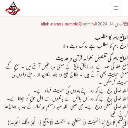
فروری 14, 2024
admin
allah-names-sample
المانع نام کا مطلب
المانع نام کا مطلب ہے روک دینے والا
المانع نام کی تفصیل بحوالہ قرآن و حدیث
مَنْع عطا کی ضد ہے اور رَجْلٌ مَانِعٌ کے معنی مرد بخیل آتے ہیں ۔ منع کے
معنی حمایت بھی آتے ہیں ۔ مَکَانٌ مَنِیْع وہ بلند مکان جو رہنے والوں کی
حمایت کرسکیں ۔
اللہ تعالیٰ مانع ہے کہ وہ اپنے بندوں کی حمایت فرماتا ہے۔
اللہ تعالیٰ مانع ہے کہ وہ اہل باطل کے ہاتھوں سے اہل حق کو بچاتا ہے۔
اللہ تعالیٰ مُعْطِی ومَانِع ہے۔ نبی صلی اللہ علیہ وسلم ہر نماز کے بعد یہ دعا پڑھا
کرتے تھے:
((اَللّٰہُمَّ لَا مَانِعَ لِمَا اَعْطَیْتَ وَلَا مُعْطِیَ لِمَا مَنَعْتَ وَلَا یَنْفَعُ ذَا الْجَدِّ مِنْکَ الْجَدِّ۔))