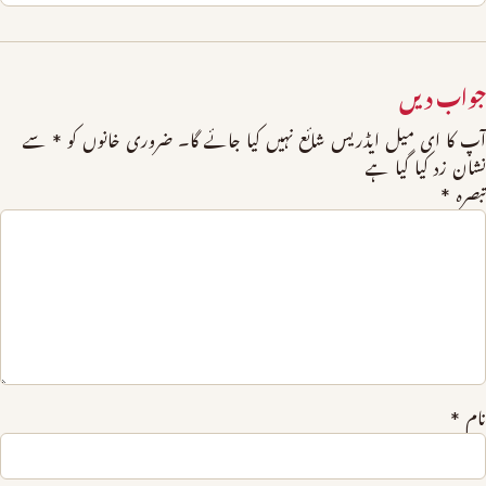
جواب دیں
آپ کا ای میل ایڈریس شائع نہیں کیا جائے گا۔
ضروری خانوں کو
*
سے
نشان زد کیا گیا ہے
تبصرہ
*
نام
*