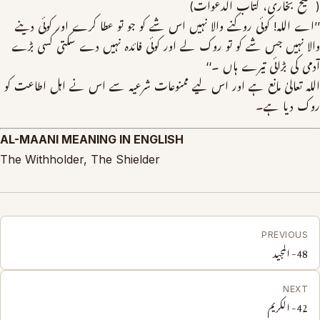
(صحیح بخاری، کتاب الدعوات)
’’اے اللہ! کوئی روکنے والا نہیں اس شے کو جو تو عطا کرے اور کوئی دینے
والا نہیں جس شے کو تو روک لے اور کوئی فائدہ نہیں دے سکتی کسی بڑے
آدمی کی بڑائی تیرے ہاں ۔‘‘
اللہ تعالیٰ مانع ہے اور اس لیے ممنوعات شرعیہ سے اس نے اہل اطاعت کو
روک دیا ہے۔
AL-MAANI MEANING IN ENGLISH
The Withholder, The Shielder
PREVIOUS
48- المجید
NEXT
42- الکریم