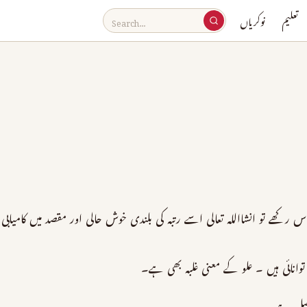
تعلیم
نوکریاں
رکھے تو انشااللہ تعالی اسے رتبہ کی بلندی خوش حالی اور مقصد میں کامیاب
توانائی ہیں ۔ علو کے معنی غلبہ بھی ہے۔