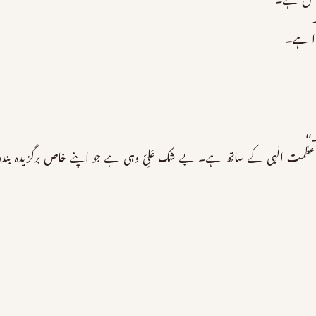
 حاصل ہے۔
۔
وا ہے۔
‘‘
 عظمت الٰہی کے ساتھ ہے۔ بے شک عَلِیّ وہی ہے جو اپنے خاص برگزیدہ بندوں 