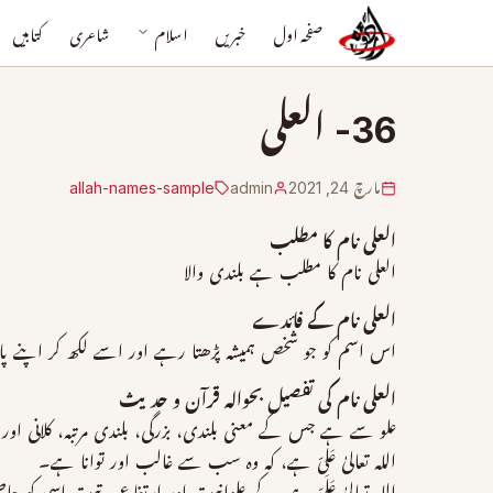
صفحہ اول
خبریں
اسلام
شاعری
کتابیں
36- العلی
مارچ 24, 2021
admin
allah-names-sample
العلی نام کا مطلب
العلی نام کا مطلب ہے بلندی والا
العلی نام کے فائدے
اس اسم کو جو شخص ہمیشہ پڑھتا رہے اور اسے لکھ کر اپنے پاس 
العلی نام کی تفصیل بحوالہ قرآن و حدیث
علو سے ہے جس کے معنی بلندی، بزرگی، بلندی مرتبہ، کلانی اور 
اللہ تعالیٰ عَلِیّ ہے، کہ وہ سب سے غالب اور توانا ہے۔