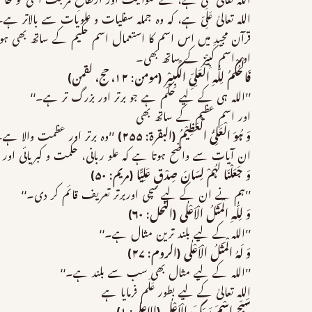
اللہ تعالیٰ عَلِیّ ہے، کے علوانیت اور ارتفاعِ مرتبت اسی کو
اللہ تعالیٰ عَلِیّ ہے، کہ وہ جملہ سفلیات و علویات سے بالاتر ہے
قرآن مجید میں اس اسم کا استعمال اسم حکیم کے ساتھ بھی ہ
اور اسم کَبِیْرٌ کے ساتھ بھی۔
فَالْحُکْمُ لِلّٰہِ الْعَلِیِّ الْکَبِیْرِ (مومن: ۱۲، حج، لقمن)
’’اللہ ہی کے لیے حکم ہے جو برتر اور بزرگ تر ہے۔‘‘
اور اسمِ عظیم کے ساتھ بھی
وَ ہُوَ الْعَلِیُّ الْعَظِیْمُ (البقرۃ: ۲۵۵)
’’وہ برتر اور عظمت والا ہے۔
ان آیات سے واضح ہوتا ہے کہ علو ربانی، حکمت و کبریائی اور
وَ جَعَلْنَا لَہُمْ لِسَانَ صِدْقٍ عَلِیًّا (مریم: ۵۰)
’’ہم نے ان کے لیے سچی اوربرتر تعریف قائم کر دی۔‘‘
وَ لِلّٰہِ الْمَثَلُ الْاَعْلٰی (النحل: ۶۰)
’’اللہ کے لیے بلند ترین مثال ہے۔‘‘
وَ لَہُ الْمَثَلُ الْاَعْلٰی (الروم: ۲۷)
’’اللہ کے لیے مثال بھی سب سے بلند ہے۔‘‘
اللہ تعالیٰ کے لیے بطور عَلَم فرمایا ہے