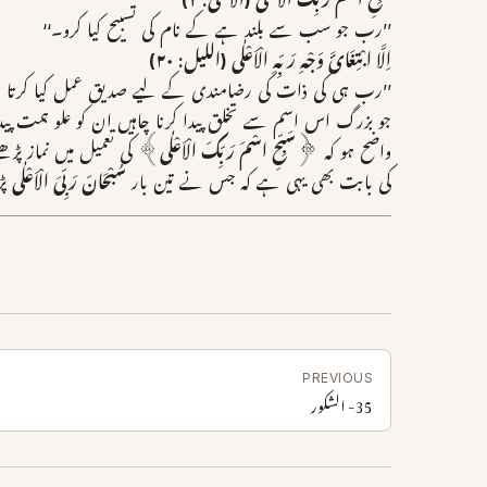
سَبِّحِ اسْمَ رَبِّکَ الْاَعْلٰی (الاعلی: ۱)
’’رب جو سب سے بلند ہے کے نام کی تسبیح کیا کرو۔‘‘
اِلَّا ابْتِغَائَ وَجْہِ رَبِّہِ الْاَعْلٰی (اللیل: ۲۰)
’’رب ہی کی ذات کی رضامندی کے لیے صدیق عمل کیا کرتا 
جو بزرگ اس اسم سے تخلق پیدا کرنا چاہیں ان کو علو ہمت پیدا 
واضح ہو کہ ﴿
سَبِّحِ اسْمَ رَبِّکَ الْاَعْلٰی
﴾ کی تعمیل میں نماز پڑھ
کی بابت بھی یہی ہے کہ جس نے تین بار
سُبْحَانَ رَبِّیَ الْاَعْلٰی
پڑ
PREVIOUS
35- الشکور