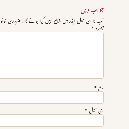
جواب دیں
آپ کا ای میل ایڈریس شائع نہیں کیا جائے گا۔
ضروری خانو
تبصرہ
*
نام
*
ای میل
*