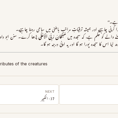
ہے۔‘‘
کرنی چاہیے اور ہمیشہ ترقیاتِ مراتبِ باطنی میں ساعی رہنا چاہیے۔
نے والے کو حکم ہے، کہ سجدہ میں
سُبْحَانَ رَبِّیَ الْاَعْلٰی
پڑھا کرے۔ سنن ابو داود 
ھ لیا اس کا سجدہ پورا ہو گا اور یہ ادنیٰ درجہ ہو گا۔
ributes of the creatures
NEXT
37- الکبیر