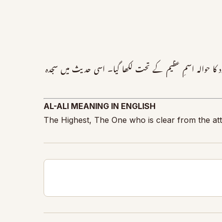
کا حوالہ اسمِ عظیم کے تحت لکھا گیا۔ اسی حدیث میں سجدہ
AL-ALI MEANING IN ENGLISH
The Highest, The One who is clear from the att