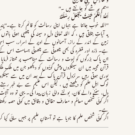
وَ کُنَّا بِکُلِّ شَیْئٍ عَالِمِیْنَ
’’ہم ہر شے کو جانتے ہیں ۔‘‘
اَللّٰہُ اَعْلَمُ حَیْثُ یَجْعَلُ رِسٰلَتَہٗ
’’اللہ خوب جانتا ہے جہاں اپنی رسالت کو قائم کرتا ہے۔‘‘پند
یہ آیات بتلاتی ہیں ، کہ اللہ تعالیٰ دل و سینہ کی چھپی ہوئی ب
زمین کے اندر کے راز، آسمانوں کے اوپر کے اسرار، سب اس کے
ہے۔ ذرّہ اور قطرہ کی بھی چھوٹی سے چھوٹی جسامت اس کے 
جن پاک بزرگوں کو نبوت و رسالت کے مناصب پر ممتاز فرمایا وہ ب
قرآن مجید میں ان سینکڑوں پیش گوئیوں کو دیکھو جن میں ملک م
پوری ہوتی رہیں ۔ نزولِ قرآن پاک کے بعد ان میں سے سینکڑ
لوگ اہلِ علم کو دیکھتے ہیں ، لیکن اس علیم سے بے خبر رہتے 
دل، سننے والے کان، بولنے والی زبان پیدا کی۔ یہی تو وہ آلات 
اگر کوئی شخص معالم و معارف حقائق و دقائق میں کوئی حصہ رکھ
ہے۔
اگر کوئی شخص علم کا جویا ہے تو آستانِ علیم پر جبیں سائی ک