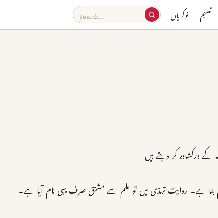
تعلیم
نوکریاں
کے درکشادہ کر دیتے ہیں
م بنا ہے۔ روایت ترمذی میں تو علم سے مشتق صرف یہی نام آیا ہے۔