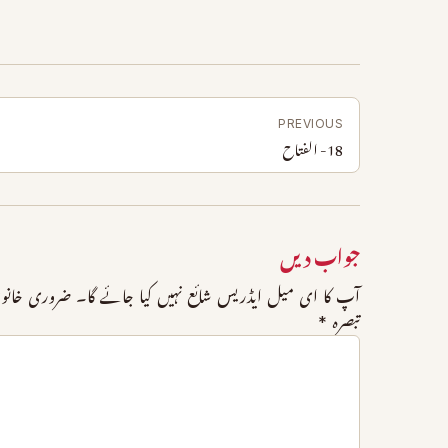
PREVIOUS
18- الفتاح
جواب دیں
آپ کا ای میل ایڈریس شائع نہیں کیا جائے گا۔
ضروری خانو
تبصرہ
*