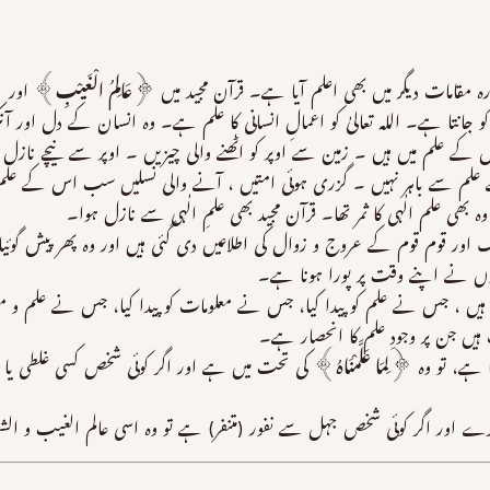
رہ مقامات دیگر میں بھی اعلم آیا ہے۔ قرآن مجید میں ﴿
عَالِمُ الْغَیْبِ
﴾ اور 
اتوں کو جانتا ہے۔ اللہ تعالیٰ کو اعمالِ انسانی کا علم ہے۔ وہ انسان کے دل 
 علم میں ہیں ۔ زمین سے اوپر کو اٹھنے والی چیزیں ۔ اوپر سے نیچے نازل ہ
علم سے باہر نہیں ۔ گزری ہوئی امتیں ، آنے والی نسلیں سب اس کے علم 
ھی علم الٰہی کا ثمر تھا۔ قرآن مجید بھی علمِ الٰہی سے نازل ہوا۔
لک اور قوم قوم کے عروج و زوال کی اطلاعیں دی گئی ہیں اور وہ پھر پیش گوئی
وں نے اپنے وقت پر پورا ہونا ہے۔
ہیں ، جس نے علم کو پیدا کیا، جس نے معلومات کو پیدا کیا، جس نے علم و معل
ہیں جن پر وجودِ علم کا انحصار ہے۔
تا ہے، تو وہ ﴿
لِمَا عَلَّمْنَاہُ
﴾ کی تحت میں ہے اور اگر کوئی شخص کسی غلطی یا 
یا کرے اور اگر کوئی شخص جہل سے نفور (متنفر) ہے تو وہ اسی عالم الغیب و ا