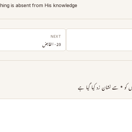
hing is absent from His knowledge
NEXT
20- القابض
ں کو
*
سے نشان زد کیا گیا ہے