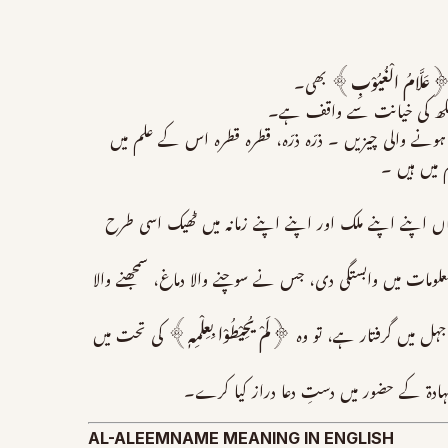
﴿
عَلَّامُ الْغُیُوْبِ
﴾ بھی۔
اور آنکھ کی خیانت سے واقف ہے۔
ونے والی چیزیں ۔ ذرّہ ذرّہ، قطرہ قطرہ اس کے علم میں
میں ہیں ۔
اں اپنے اپنے ملک اور اپنے اپنے زمانہ میں ٹھیک اسی طرح
ومات میں وابستگی دی، جس نے سوچنے والا دماغ، سمجھنے والا
جہل میں گرفتار ہے، تو وہ ﴿
لَمْ یُحِیْطُوْا بِعِلْمِہٖ
﴾ کی تحت میں
لشہادۃ کے حضور میں دستِ دعا دراز کیا کرے۔
AL-ALEEMNAME MEANING IN ENGLISH