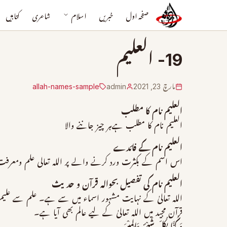
صفحہ اول
خبریں
اسلام
شاعری
کتابیں
19- العلیم
مارچ 23, 2021
admin
allah-names-sample
العلیم نام کا مطلب
العلیم نام کا مطلب ہےہر چیز جاننے والا
العلیم نام کے فائدے
اس اسم کے بکثرت ورد کرنے والے پر اللہ تعالی علم ومعرفت 
العلیم نام کی تفصیل بحوالہ قرآن و حدیث
اللہ تعالیٰ کے نہایت مشہور اسماء میں سے ہے۔ علم سے علی
قرآن مجید میں اللہ تعالیٰ کے لیے عالم بھی آیا ہے۔