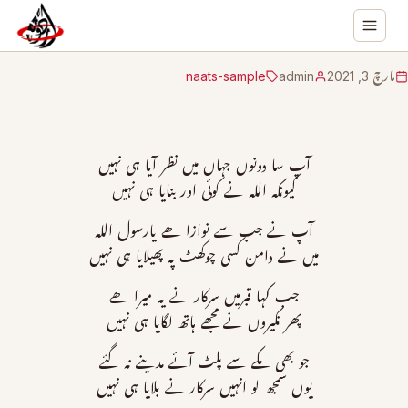
مارچ 3, 2021
admin
naats-sample
آپ سا دونوں جہاں میں نظر آیا ہی نہیں
کیونکہ اللہ نے کوئی اور بنایا ہی نہیں
آپ نے جب سے نوازا ھے یارسول اللہ
میں نے دامن کسی چوکھٹ پہ پھیلایا ہی نہیں
جب کہا قبرمیں سرکار نے یہ میرا ھے
پھر نکیروں نے مجھے ہاتھ لگایا ہی نہیں
جو بھی مکے سے پلٹ آئے مدینے نہ گئے
یوں سمجھ لو انہیں سرکار نے بلایا ہی نہیں