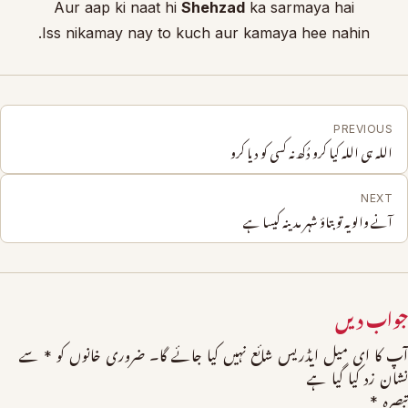
Aur aap ki naat hi
Shehzad
ka sarmaya hai
Iss nikamay nay to kuch aur kamaya hee nahin.
PREVIOUS
اللہ ہی اللہ کیا کرو دُکھ نہ کسی کو دیا کرو
NEXT
آنے والو یہ تو بتاؤ شہر مدینہ کیسا ہے
جواب دیں
آپ کا ای میل ایڈریس شائع نہیں کیا جائے گا۔
ضروری خانوں کو
*
سے
نشان زد کیا گیا ہے
تبصرہ
*