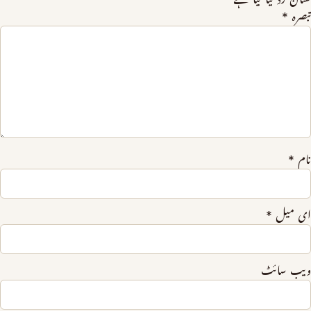
تبصرہ
*
نام
*
ای میل
*
ویب‌ سائٹ