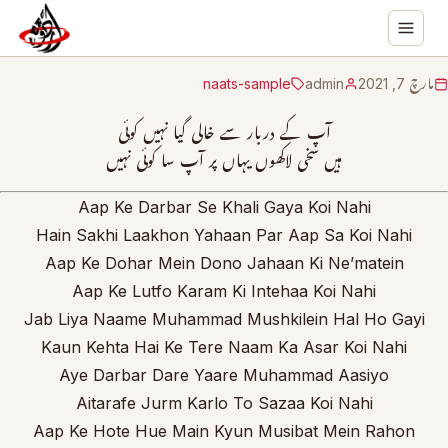
مارچ 7, 2021
admin
naats-sample
آپ کے دربار سے خالی گیا نہیں کوئی
ہیں سخی لاکھوں یہاں پر آپ سا کوئی نہیں
Aap Ke Darbar Se Khali Gaya Koi Nahi
Hain Sakhi Laakhon Yahaan Par Aap Sa Koi Nahi
Aap Ke Dohar Mein Dono Jahaan Ki Ne’matein
Aap Ke Lutfo Karam Ki Intehaa Koi Nahi
Jab Liya Naame Muhammad Mushkilein Hal Ho Gayi
Kaun Kehta Hai Ke Tere Naam Ka Asar Koi Nahi
Aye Darbar Dare Yaare Muhammad Aasiyo
Aitarafe Jurm Karlo To Sazaa Koi Nahi
Aap Ke Hote Hue Main Kyun Musibat Mein Rahon