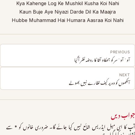
Kya Kahenge Log Ke Mushkil Kusha Koi Nahi
Kaun Buje Aye Niyazi Darde Dil Ka Maajra
Hubbe Muhammad Hai Humara Aasraa Koi Nahi
PREVIOUS
آوٴ آوٴ سر کو جھکاو آقا کا روضہ نظر آگیا
NEXT
آنکھوں کو وہ پر کیف نظارے نہیں بھولے​
جواب دیں
آپ کا ای میل ایڈریس شائع نہیں کیا جائے گا۔
ضروری خانوں کو
*
سے
نشان زد کیا گیا ہے