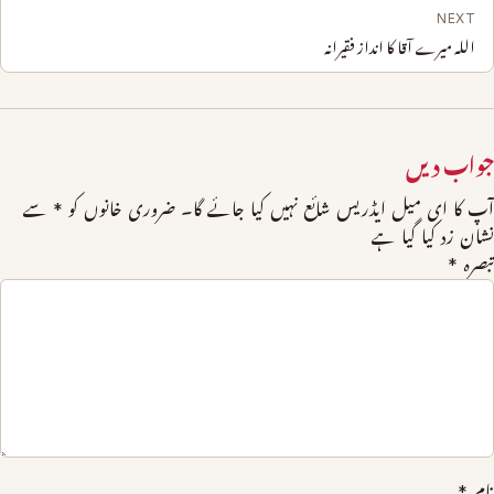
NEXT
اللہ میرے آقا کا انداز فقیرانہ
جواب دیں
آپ کا ای میل ایڈریس شائع نہیں کیا جائے گا۔
ضروری خانوں کو
*
سے
نشان زد کیا گیا ہے
تبصرہ
*
نام
*