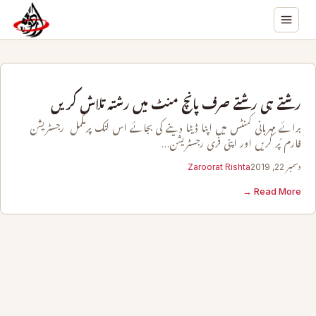
رشتے ہی رشتے صرف پانچ منٹ میں رشتہ تلاش کریں
برائے مہربانی کمنٹس میں اپنا ڈیٹا دینے کی بجائے اس لنک پرمکمل رجسٹریشن
فارم پُر کریں اور اپنی فری رجسٹریشن…
دسمبر 22, 2019
Zaroorat Rishta
Read More →