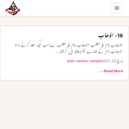
16- الوھاب
الوھاب نام کا مطلب الوھاب نام کا مطلب ہےسب کچھ عطا کرنے والا
الوھاب نام کے فائدے فقروفاقہ میں گرفتار…
مارچ 23, 2021
allah-names-sample
Read More →