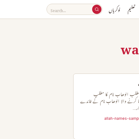
تعلیم
نوکریاں
wa
مطلب الوھاب نام کا مطلب
کرنے والا الوھاب نام کے فائدے
ار…
allah-names-samp