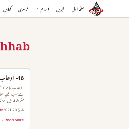
صفحہ اول
خبریں
اسلام
شاعری
کتابیں
hhab
16- الوھاب
الوھاب نام کا 
ہےسب کچھ عطا 
فقروفاقہ میں گرفت
مارچ 23, 2021
le
Read More →