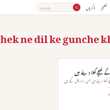
تعلیم
نوکریاں
ek ne dil ke gunche k
غنچے کھلا دیئے ہیں
کھلا دیئے ہیں جس راہ چل گئے ہیں
…
n