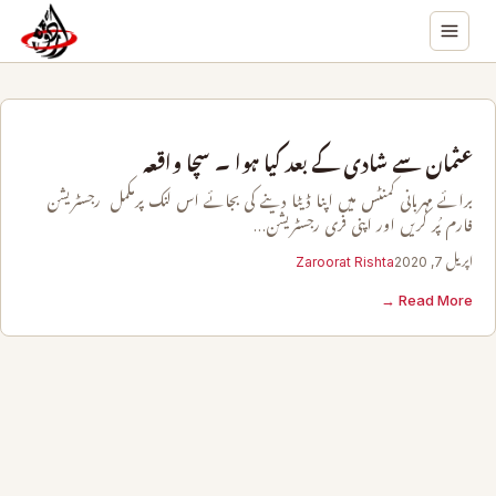
عثمان سے شادی کے بعد کیا ہوا ۔ سچا واقعہ
برائے مہربانی کمنٹس میں اپنا ڈیٹا دینے کی بجائے اس لنک پرمکمل رجسٹریشن
فارم پُر کریں اور اپنی فری رجسٹریشن…
اپریل 7, 2020
Zaroorat Rishta
Read More →