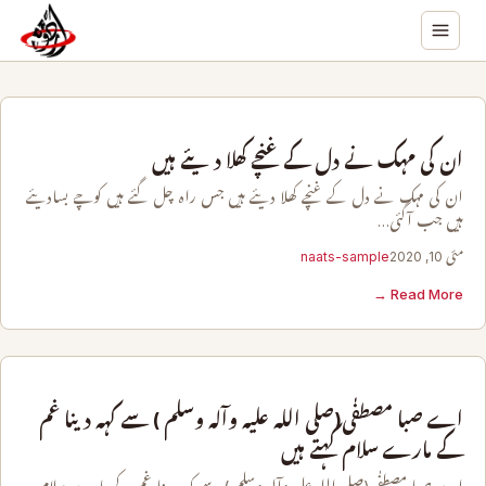
ان کی مہک نے دل کے غنچے کھلا دیئے ہیں
ان کی مہک نے دل کے غنچے کھلا دیئے ہیں جس راہ چل گئے ہیں کوچے بسادیئے
ہیں جب آگئی…
مئی 10, 2020
naats-sample
Read More →
اے صبا مصطفٰی(صلی اللہ علیہ وآلہ وسلم ) سے کہہ دینا غم
کے مارے سلام کہتے ہیں