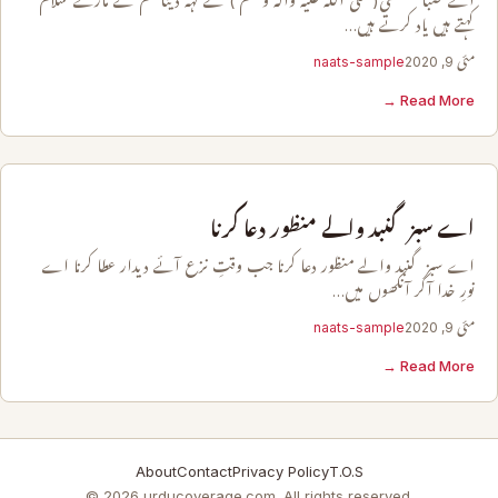
اے صبا مصطفٰی(صلی اللہ علیہ وآلہ وسلم ) سے کہہ دینا غم کے مارے سلام
کہتے ہیں یاد کرتے ہیں…
مئی 9, 2020
naats-sample
Read More →
اے سبز گنبد والے منظور دعا کرنا
اے سبز گنبد والے منظور دعا کرنا جب وقتِ نزع آئے دیدار عطا کرنا اے
نورِ خدا آکر آنکھوں میں…
مئی 9, 2020
naats-sample
Read More →
About
Contact
Privacy Policy
T.O.S
© 2026 urducoverage.com. All rights reserved.