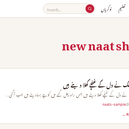
تعلیم
نوکریاں
new naat sh
ک نے دل کے غنچے کھلا دیئے ہیں
نے دل کے غنچے کھلا دیئے ہیں جس راہ چل گئے ہیں کوچے بسادیئے ہیں جب آگئی…
naats-sample
R