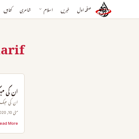
صفحہ اول
خبریں
اسلام
شاعری
کتابیں
arif
ان کی مہ
ان کی مہک 
مئی 10, 2020
ead More →