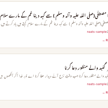
صطفٰی(صلی اللہ علیہ وآلہ وسلم ) سے کہہ دینا غم کے مارے سلام ک
ٰی(صلی اللہ علیہ وآلہ وسلم ) سے کہہ دینا غم کے مارے سلام کہتے ہیں یاد کرتے ہیں
naats-sample
R
نبد والے منظور دعا کرنا
د والے منظور دعا کرنا جب وقتِ نزع آئے دیدار عطا کرنا اے نورِ خدا آکر آنکھوں می
naats-sample
R