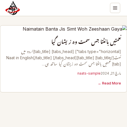
نعمتیں بانٹتا جس سمت وہ زیشان گیا
[tabs type="horizontal"] [tabs_head] [tab_title]اردو میں
نعت[/tab_title] [tab_title]Naat in English[/tab_title] [/tabs_head]
[tab] نعمتیں بانٹتا جس سمت وہ زیشان گیا ساتھ ہی…
مارچ 21, 2024
naats-sample
Read More →