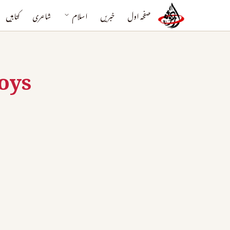
صفحہ اول
خبریں
اسلام
شاعری
کتابیں
oys