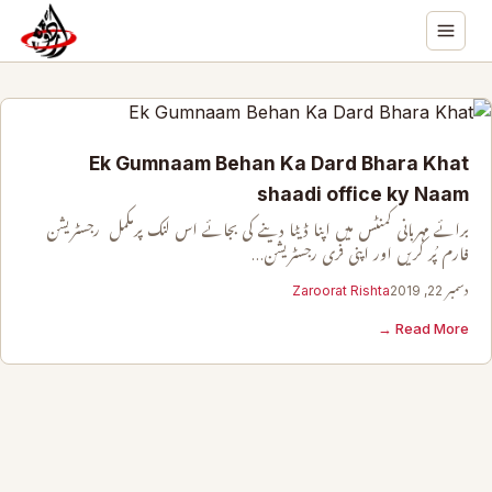
Ek Gumnaam Behan Ka Dard Bhara Khat
shaadi office ky Naam
برائے مہربانی کمنٹس میں اپنا ڈیٹا دینے کی بجائے اس لنک پرمکمل رجسٹریشن
فارم پُر کریں اور اپنی فری رجسٹریشن…
دسمبر 22, 2019
Zaroorat Rishta
Read More →