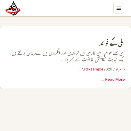
املی کے فوائد
املی جسے عوام انبلی فارسی میں تمرہندی اور انگریزی میں ٹےمرنڈس بولتے ہیں،
ایک نہایت شفابخش غذائیت سے بھر پور…
دسمبر 19, 2020
Fruits-sample
Read More →