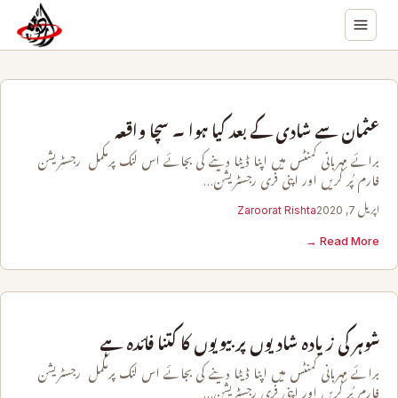
عثمان سے شادی کے بعد کیا ہوا ۔ سچا واقعہ
برائے مہربانی کمنٹس میں اپنا ڈیٹا دینے کی بجائے اس لنک پرمکمل رجسٹریشن
فارم پُر کریں اور اپنی فری رجسٹریشن…
اپریل 7, 2020
Zaroorat Rishta
Read More →
شوہر کی زیادہ شادیوں پر بیویوں کا کتنا فائدہ ہے
برائے مہربانی کمنٹس میں اپنا ڈیٹا دینے کی بجائے اس لنک پرمکمل رجسٹریشن
فارم پُر کریں اور اپنی فری رجسٹریشن…