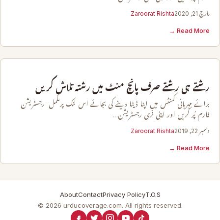
مارچ 21, 2020
Zaroorat Rishta
Read More →
رشتے ہی رشتے صرف پانچ منٹ میں رشتہ تلاش کریں
برائے مہربانی کمنٹس میں اپنا ڈیٹا دینے کی بجائے اس لنک پرمکمل رجسٹریشن
فارم پُر کریں اور اپنی فری رجسٹریشن…
دسمبر 22, 2019
Zaroorat Rishta
Read More →
About
Contact
Privacy Policy
T.O.S
© 2026 urducoverage.com. All rights reserved.