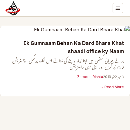
Ek Gumnaam Behan Ka Dard Bhara Khat
shaadi office ky Naam
برائے مہربانی کمنٹس میں اپنا ڈیٹا دینے کی بجائے اس لنک پرمکمل رجسٹریشن
فارم پُر کریں اور اپنی فری رجسٹریشن…
دسمبر 22, 2019
Zaroorat Rishta
Read More →