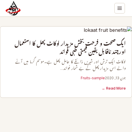
ایک صحت و فرحت بخش مزیدار لوکاٹ پھل کا استعمال
اورچند ناقابل یقین قیمتی طبی فوائد
لوکاٹ ایک ترش اور شیریں ذائقے کا حامل پھل ہے۔موسم گرما میں آنے
والے اس مزیدارپھل کے بے شمار فوائد…
جون 13, 2020
Fruits-sample
Read More →