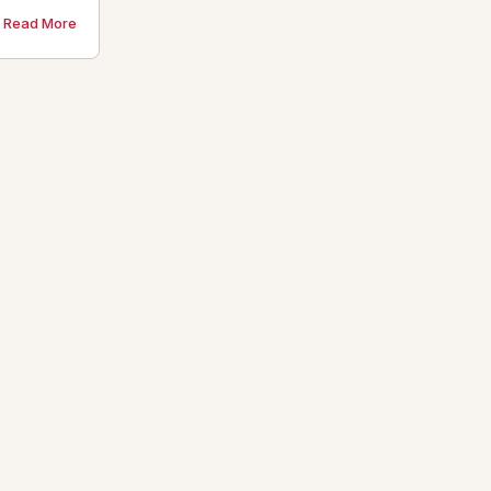
Read More →