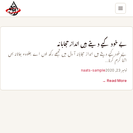
بے خود کیے دیتے ہیں انداز حجابانہ
بے خود کیے دیتے ہیں انداز حجابانہ آ دل میں تجھے رکھ لوں اے جلوہء جانانہ بس
اتنا کرم کرنا…
نومبر 23, 2020
naats-sample
Read More →