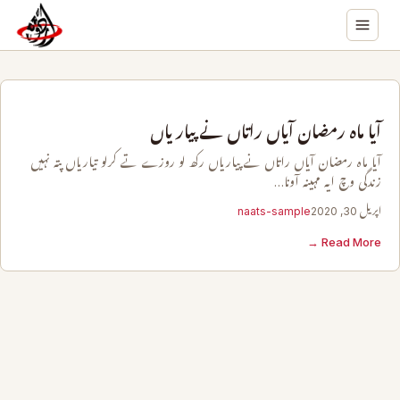
آیا ماہ رمضان آیاں راتاں نے پیاریاں
آیا ماہ رمضان آیاں راتاں نے پیاریاں رکھ لو روزے تے کرلو تیاریاں پتہ نہیں
زندگی وچ ایہ مہینہ آونا…
اپریل 30, 2020
naats-sample
Read More →