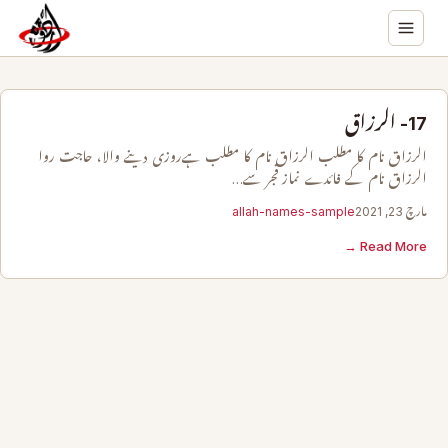
17- الرزاق
الرزاق نام کا مطلب الرزاق نام کا مطلب ہےروزی دینے والا، حاجت روا
الرزاق نام کے فائدے نماز فجر سے…
مارچ 23, 2021
allah-names-sample
Read More →