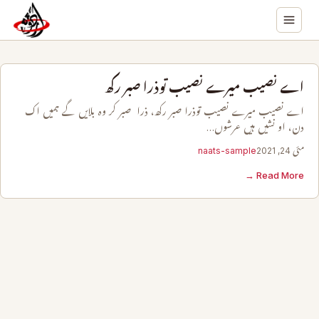
اے نصیب میرے نصیب توذرا صبر رکھ
اے نصیب میرے نصیب توذرا صبر رکھ، ذرا صبر کر وہ بلايں گے ہمیں اک
دن، او نشیں ہیں عرشوں…
مئی 24, 2021
naats-sample
Read More →