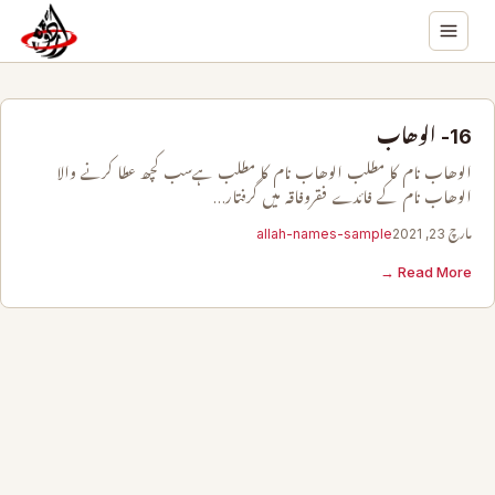
16- الوھاب
الوھاب نام کا مطلب الوھاب نام کا مطلب ہےسب کچھ عطا کرنے والا
الوھاب نام کے فائدے فقروفاقہ میں گرفتار…
مارچ 23, 2021
allah-names-sample
Read More →