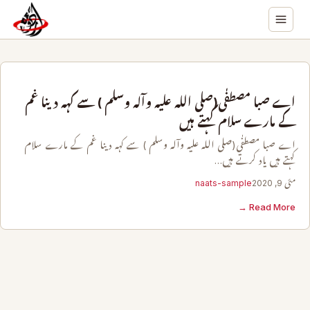
اے صبا مصطفٰی(صلی اللہ علیہ وآلہ وسلم ) سے کہہ دینا غم
کے مارے سلام کہتے ہیں
اے صبا مصطفٰی(صلی اللہ علیہ وآلہ وسلم ) سے کہہ دینا غم کے مارے سلام
کہتے ہیں یاد کرتے ہیں…
مئی 9, 2020
naats-sample
Read More →