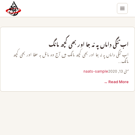
اب تنگی داماں پہ نہ جا اور بھی کچھ مانگ
اب تنگی داماں پہ نہ جا اور بھی کچھ مانگ ہیں آج وہ مائل بہ عطا اور بھی کچھ
مانگ…
مئی 13, 2020
naats-sample
Read More →