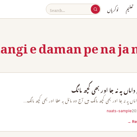
تعلیم
نوکریاں
tangi e daman pe na ja 
داماں پہ نہ جا اور بھی کچھ مانگ
ماں پہ نہ جا اور بھی کچھ مانگ ہیں آج وہ مائل بہ عطا اور بھی کچھ مانگ…
naats-sample
Re