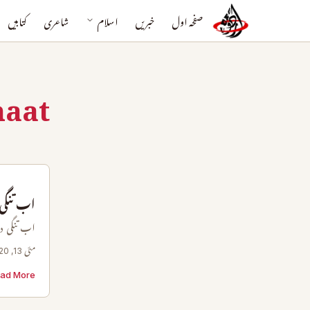
صفحہ اول
خبریں
اسلام
شاعری
کتابیں
naat
اب تنگی 
اب تنگی دا
مئی 13, 2020
ad More →