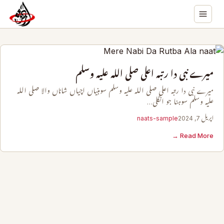
میرے نبی دا رتبہ اعلی صلی اللہ علیہ وسلم
میرے نبی دا رتبہ اعلی صلی اللہ علیہ وسلم سوہنیاں اچیاں شاناں والا صلی اللہ
علیہ وسلم سوہنا جو انگلی…
اپریل 7, 2024
naats-sample
Read More →