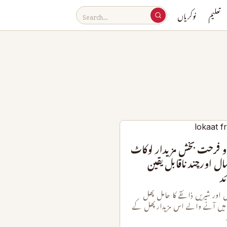
تعلیم
نوکریاں
فرحت بخش مزیدار لوکاٹ
ال اورچند ناقابل یقین
ئد
اور شیریں ذائقے کا حامل پھل
میں آنے والے اس مزیدارپھل کے