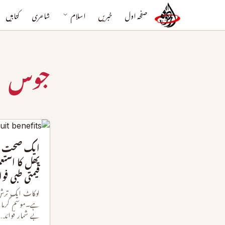
صفحہ اول
خبریں
اسلام
شاعری
کتابیں
جوس
ایک صحت و 
پھل کا استعم
قیمتی طبی فوا
لوکاٹ ایک ترش 
ہے۔موسم گرما 
بے شمار فوائد…