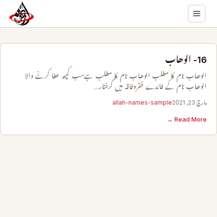
16- الوھاب
الوھاب نام کا مطلب الوھاب نام کا مطلب ہےسب کچھ عطا کرنے والا
الوھاب نام کے فائدے فقروفاقہ میں گرفتار…
مارچ 23, 2021
allah-names-sample
Read More →