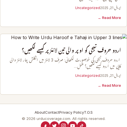
اپریل 21, 2025
Uncategorized
Read More →
اردو حروف تہجی کو اوپر والی تین لائنز پر کیسے لکھیں؟
اردو حروف تہجی کی خوبصورت لکھائی: صرف 3 لائنز میں انگلش چار لائنز والی
کاپی میں اردو کیسے لکھیں؟ مکمل…
اپریل 21, 2025
Uncategorized
Read More →
About
Contact
Privacy Policy
T.O.S
© 2026 urducoverage.com. All rights reserved.