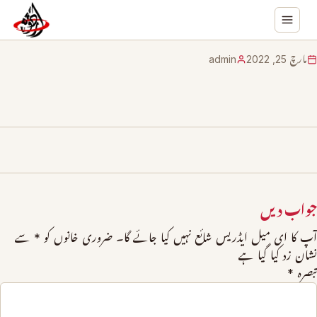
مارچ 25, 2022
admin
جواب دیں
آپ کا ای میل ایڈریس شائع نہیں کیا جائے گا۔
ضروری خانوں کو
*
سے
نشان زد کیا گیا ہے
تبصرہ
*